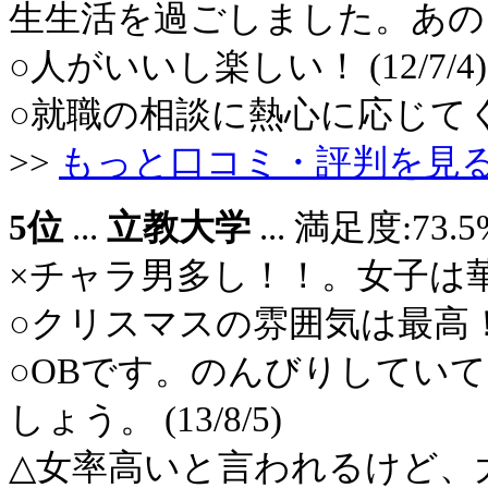
生生活を過ごしました。あの４年間
○人がいいし楽しい！ (12/7/4)
○就職の相談に熱心に応じてくれる。
>>
もっと口コミ・評判を見
5位
...
立教大学
... 満足度:7
×チャラ男多し！！。女子は華やか
○クリスマスの雰囲気は最高！ (1
○OBです。のんびりしてい
しょう。 (13/8/5)
△女率高いと言われるけど、