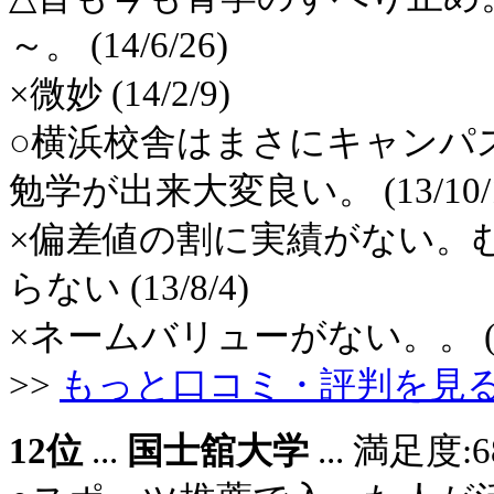
～。 (14/6/26)
×微妙 (14/2/9)
○横浜校舎はまさにキャンパ
勉学が出来大変良い。 (13/10/1
×偏差値の割に実績がない。
らない (13/8/4)
×ネームバリューがない。。 (13/
>>
もっと口コミ・評判を見
12位
...
国士舘大学
... 満足度