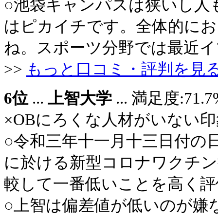
○池袋キャンパスは狭いし人
はピカイチです。全体的にお
ね。スポーツ分野では最近イマイチ
>>
もっと口コミ・評判を見
6位
...
上智大学
... 満足度:7
×OBにろくな人材がいない印象。 (
○令和三年十一月十三日付の
に於ける新型コロナワクチン
較して一番低いことを高く評価する
○上智は偏差値が低いのが嫌なんだけ