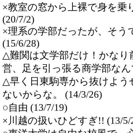
×教室の窓から上裸で身を乗
(20/7/2)
×理系の学部だったが、そう
(15/6/28)
△難関は文学部だけ！かなり
営、足を引っ張る商学部なんて言わ
△早く日東駒専から抜けよう
ないからな。 (14/3/26)
○自由 (13/7/19)
×川越の扱いひどすぎ!! (13/5/2