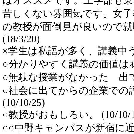
はオススメです。工学部も東
苦しくない雰囲気です。女子
の教授が面倒見が良いので就
(18/3/20)
×学生は私語が多く、講義中うるさ
○分かりやすく講義の価値はある (
○無駄な授業がなかった 出て役に
○社会に出てからの企業での
(10/10/25)
○教授がおもしろい。 (10/10/1
○○中野キャンパスが新宿に