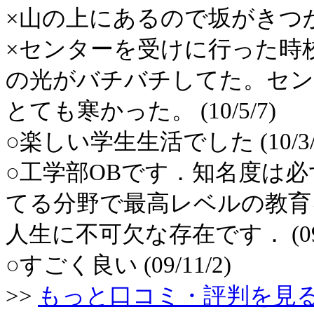
×山の上にあるので坂がきつかった
×センターを受けに行った時
の光がバチバチしてた。セン
とても寒かった。 (10/5/7)
○楽しい学生生活でした (10/3/
○工学部OBです．知名度は
てる分野で最高レベルの教育
人生に不可欠な存在です． (09/1
○すごく良い (09/11/2)
>>
もっと口コミ・評判を見