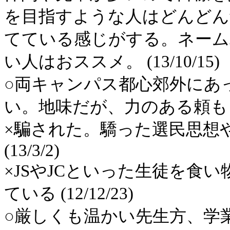
を目指すような人はどんどん
てている感じがする。ネーム
い人はおススメ。 (13/10/15)
○両キャンパス都心郊外にあ
い。地味だが、力のある頼もしい大
×騙された。驕った選民思想
(13/3/2)
×JSやJCといった生徒を食
ている (12/12/23)
○厳しくも温かい先生方、学