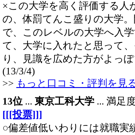
×この大学を高く評価する人
の、体罰てんこ盛りの大学。
で、このレベルの大学へ入学
て、大学に入れたと思って、
り、見識を広めた方がよっぽ
(13/3/4)
>>
もっと口コミ・評判を見
13位
...
東京工科大学
... 満
[[[投票]]]
○偏差値低いわりには就職実績が良