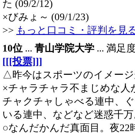
た (09/2/12)
×びみょ～ (09/1/23)
>>
もっと口コミ・評判を見
10位
...
青山学院大学
... 満
[[[投票]]]
△昨今はスポーツのイメージが強
×チャラチャラ不まじめな人
チャクチャしゃべる連中、ぐ
いる連中、などなど迷惑千万。 (1
○なんだかんだ真面目。夜2