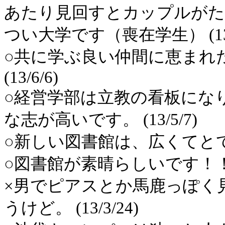
あたり見回すとカップルがた
つい大学です（喪在学生） (13/7
○共に学ぶ良い仲間に恵まれ
(13/6/6)
○経営学部は立教の看板にな
な志が高いです。 (13/5/7)
○新しい図書館は、広くてとても利
○図書館が素晴らしいです！！ (1
×男でピアスとか馬鹿っぽく
うけど。 (13/3/24)