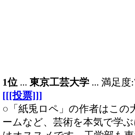
1位
...
東京工芸大学
... 満足
[[[投票]]]
○「紙兎ロペ」の作者はこの
ームなど、芸術を本気で学ぶ