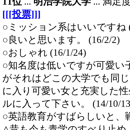
11位
...
明治学院大学
... 満
[[[投票]]]
○ミッション系はいいですね (16
○良いと思います。 (16/2/2)
○おしゃれ (16/1/24)
○知名度は低いですが可愛い
がそれはどこの大学でも同じ
に入り可愛い女と充実した性
ルに入って下さい。 (14/10/13
○英語教育がすばらしいと、戦前
△昔も今も青学のすべり止め