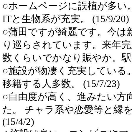
○ホームページに誤植が多い
ITと生物系が充実。 (15/9/20)
○蒲田ですが綺麗です。今は
り巡らされています。来年完
数くらいでかなり賑やか。駅から
○施設が物凄く充実している
移籍する人多数。 (15/7/23)
○自由度が高く、進みたい方
た。 チャラ系や恋愛等と縁
(15/4/2)