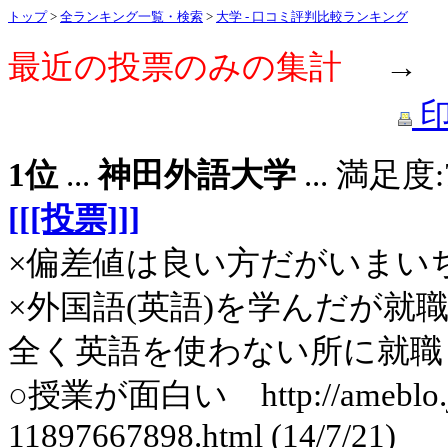
トップ
>
全ランキング一覧・検索
>
大学 - 口コミ評判比較ランキング
最近の投票のみの集計
1位
...
神田外語大学
... 満足
[[[投票]]]
×偏差値は良い方だがいまいちパッ
×外国語(英語)を学んだが
全く英語を使わない所に就職して
○授業が面白い http://ameblo.jp/m
11897667898.html (14/7/21)