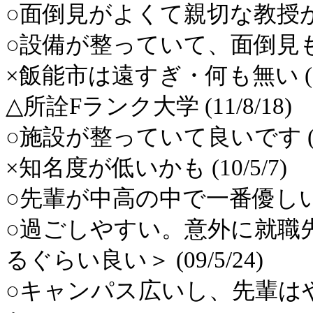
○面倒見がよくて親切な教授が多い
○設備が整っていて、面倒見も良い 
×飯能市は遠すぎ・何も無い (11/
△所詮Fランク大学 (11/8/18)
○施設が整っていて良いです (10/
×知名度が低いかも (10/5/7)
○先輩が中高の中で一番優しい (1
○過ごしやすい。意外に就職
るぐらい良い＞ (09/5/24)
○キャンパス広いし、先輩は