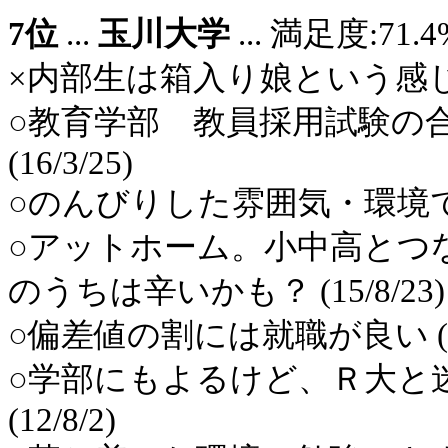
7位
...
玉川大学
... 満足度:7
×内部生は箱入り娘という感じ (1
○教育学部 教員採用試験の
(16/3/25)
○のんびりした雰囲気・環境です。 
○アットホーム。小中高とつ
のうちは辛いかも？ (15/8/23)
○偏差値の割には就職が良い (13/
○学部にもよるけど、Ｒ大と
(12/8/2)