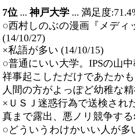
7位
...
神戸大学
... 満足度:7
○西村しのぶの漫画『メディ
(14/10/27)
×私語が多い (14/10/15)
○普通にいい大学。IPSの山
祥事起こしただけであたかも
人間の方がよっぽど幼稚な精神年
×ＵＳＪ迷惑行為で送検され
真まで露出、悪ノリ競争する幼稚な
○どういうわけかいい人が多い (12