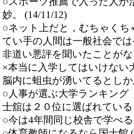
○スポーツ推薦で入った人が
妙。 (14/11/12)
○ネット上だと，むちゃくち
てい手の人間は一般社会では
非道い悪評を聞いたことがない。 (
×本当に入学してはいけない
脳内に蛆虫が湧いてるとしか思えな
○人事が選ぶ大学ランキング（日
士舘は２０位に選ばれている (14
○今は4年間同じ校舎で学べるんです
○体育教師になるなら国士館 (14/