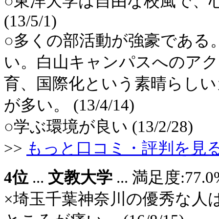
○東洋大学は自由な校風で、
(13/5/1)
○多くの部活動が強豪である
い。白山キャンパスへのアク
育、国際化という素晴らしい
が多い。 (13/4/14)
○学ぶ環境が良い (13/2/28)
>>
もっと口コミ・評判を見
4位
...
文教大学
... 満足度:7
×埼玉千葉神奈川の優秀な人