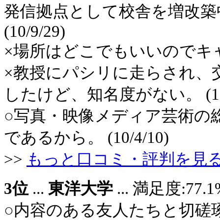
発信拠点として校舎を増改築
(10/9/29)
×場所はどこでもいいのでキャン
×教授にパシリに走らされ、
したけど、知名度がない。 (10/4
○写真・映像メディア芸術の
であるから。 (10/4/10)
>>
もっと口コミ・評判を見
3位
...
東洋大学
... 満足度:7
○内容のある友人たちと切磋琢磨出