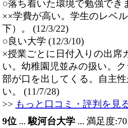
○落ち着いた環境で勉強できますよ
××学費が高い。学生のレベ
下）。 (12/3/22)
○良い大学 (12/3/10)
×授業ごとに日付入りの出席
い。幼稚園児並みの扱い。ク
部が口を出してくる。自主性
い。 (11/7/28)
>>
もっと口コミ・評判を見
9位
...
駿河台大学
... 満足度: