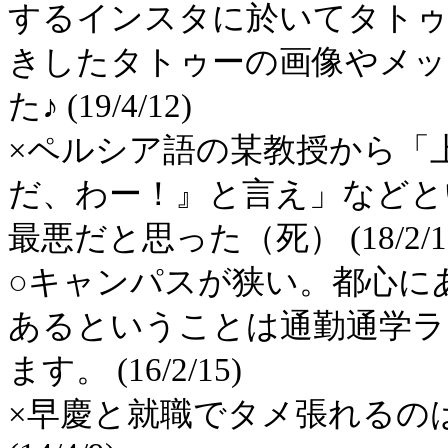
するインスタに於いてタトゥ
きしたタトゥーの画像やメッ
た♪ (19/4/12)
×ペルシア語の某教授から「
だ、わー！』と言え」などと
最悪だと思った（死） (18/2/1
○キャンパスが狭い。都心に
あるということは通勤通学ラ
ます。 (16/2/15)
×早慶と就職でタメ張れるの