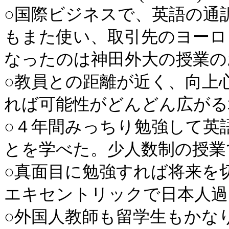
○国際ビジネスで、英語の通
もまた使い、取引先のヨーロ
なったのは神田外大の授業のおかげ
○教員との距離が近く、向上
れば可能性がどんどん広がる場所。 
○４年間みっちり勉強して英
とを学べた。少人数制の授業で力が
○真面目に勉強すれば将来を
エキセントリックで日本人過ぎなく
○外国人教師も留学生もかな