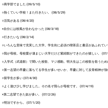
○商学部でました (09/5/10)
○熱くていい学校！また行きたい。 (08/5/29)
○活気がある (08/4/20)
×自分には校風が合わなかった (08/3/18)
○行きたいな (08/2/14)
○いろんな意味で充実した大学。学生街に必須の喫茶店と書店があふれていて環境も
○我が母校。母校愛が凄まじい大学だけど紫紺館ができたのが嬉しい。 (07/9
○入学式（武道館）で聞いた校歌、マジ感動。明大生はこの校歌を歌うためにスポ
○第一志望の早慶に落ちてる学生が多いせいか、早慶に対して反骨精神が強い。 (
○留学生が多い (07/4/30)
○よく遊び少し学びました。その名ぞ我らが母校です。 (07/4/19)
×第二志望できた奴が多い。 (07/2/26)
○明治ですから。 (07/1/20)