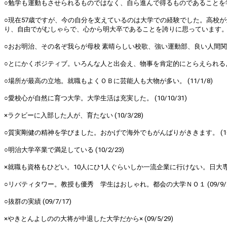
○勉学も運動もさせられるものではなく、自ら進んで得るものであることを学んだ
○現在57歳ですが、今の自分を支えているのは大学での経験でした。高校
り、自由でがむしゃらで、心から明大卒であることを誇りに思っています。ただ
○おお明治、その名ぞ我らが母校 素晴らしい校歌、強い運動部、良い人間関係も築
○とにかくポジティブ。いろんな人と出会え、物事を肯定的にとらえられるように
○場所が最高の立地。就職もよくＯＢに芸能人も大物が多い。 (11/1/8)
○愛校心が自然に育つ大学。大学生活は充実した。 (10/10/31)
×ラクビーに入部した人が、育たない (10/3/28)
○質実剛健の精神を学びました。おかげで海外でもがんばりがききます。 (10/
○明治大学卒業で満足している (10/2/23)
×就職も資格もひどい。10人にひ1人ぐらいしか一流企業に行けない。日大専修より
○リバティタワー。教授も優秀 学生はおしゃれ。都会の大学ＮＯ１ (09/9/2
○抜群の実績 (09/7/17)
×やきとんよしのの大将が中退した大学だから× (09/5/29)