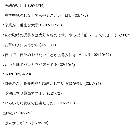
○英語がいいよ (03/1/14)
○在学中勉強しなくてもやることいっぱい (03/1/3)
○卒業が一番楽な大学！ (02/11/28)
○あの独特の泥臭さは大好きなのです。やっぱ「前へ！」でしょ。 (02/11/2
○お茶の水にあるから (02/11/1)
○自由で、自分のやりたいことがある人にはいい大学 (02/10/31)
○いい意味でバンカラが残ってる (02/10/5)
○iikara (02/8/20)
×自分のことを優秀だと勘違いしている奴が多い (02/7/31)
○明治はマジ最高ですよ。 (02/7/27)
○いろいろな意味で自由だった。 (02/7/15)
△ゆるい (02/7/8)
○ばんからがいい (02/5/25)