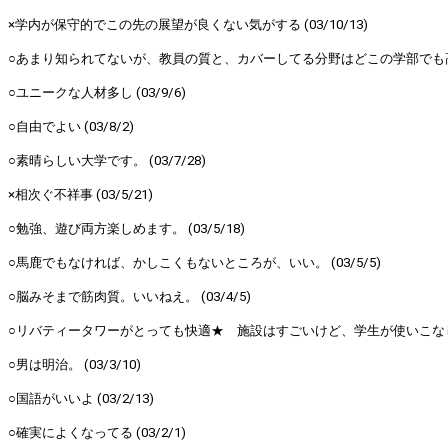
×学内が保守的でこの先の展望が良くない気がする (03/10/13)
○あまり知られてないが、教員の質と、カバーしてる分野はどこの学部でも高いもの
○ユニークな人材多し (03/9/6)
○自由でよい (03/8/2)
○素晴らしい大学です。 (03/7/28)
×相次ぐ不祥事 (03/5/21)
○勉強、遊び両方楽しめます。 (03/5/18)
○馬鹿でもなければ、かしこくもないところが、いい。 (03/5/5)
○脳みそまで筋肉質。いいねえ。 (03/4/5)
○リバティータワーがとっても快適★ 施設はすごいけど、学生が使いこなして
○男は明治。 (03/3/10)
○国語がいいよ (03/2/13)
○確実によくなってる (03/2/1)