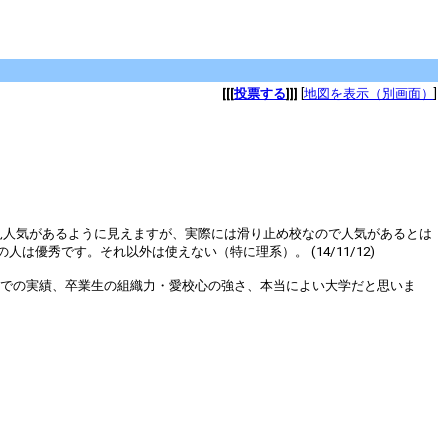
[[[
投票する
]]]
[
地図を表示（別画面）
]
見人気があるように見えますが、実際には滑り止め校なので人気があるとは
秀です。それ以外は使えない（特に理系）。 (14/11/12)
野での実績、卒業生の組織力・愛校心の強さ、本当によい大学だと思いま