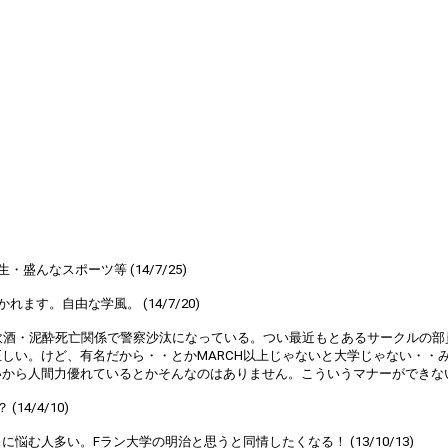
んなスポーツ等 (14/7/25)
す。自由な学風。 (14/7/20)
の飲酒・泥酔死亡関係で警察沙汰になっている。つい最近もとあるサークルの
しい。けど、有名だから・・とかMARCH以上じゃないと大学じゃない・・
ら人間力優れているとかそんなのはありません。こういうマナーができない人は学
4/4/10)
人多い。Fラン大学の明治と思うと同情したくなる！ (13/10/13)