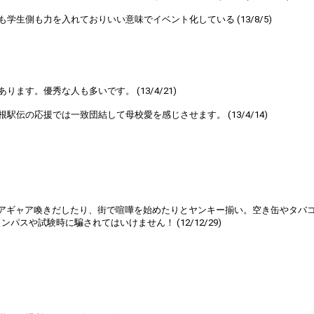
生側も力を入れておりいい意味でイベント化している (13/8/5)
す。優秀な人も多いです。 (13/4/21)
伝の応援では一致団結して母校愛を感じさせます。 (13/4/14)
アギャア喚きだしたり、街で喧嘩を始めたりとヤンキー揃い。空き缶やタバ
や試験時に騙されてはいけません！ (12/12/29)