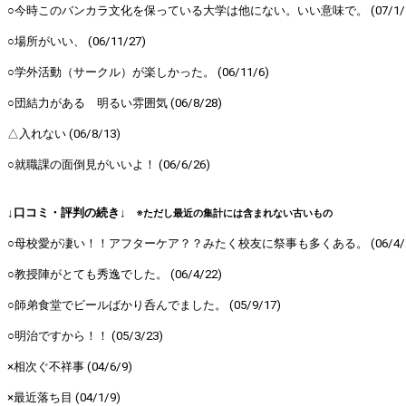
○今時このバンカラ文化を保っている大学は他にない。いい意味で。 (07/1/5
○場所がいい、 (06/11/27)
○学外活動（サークル）が楽しかった。 (06/11/6)
○団結力がある 明るい雰囲気 (06/8/28)
△入れない (06/8/13)
○就職課の面倒見がいいよ！ (06/6/26)
↓口コミ・評判の続き↓
※ただし最近の集計には含まれない古いもの
○母校愛が凄い！！アフターケア？？みたく校友に祭事も多くある。 (06/4/2
○教授陣がとても秀逸でした。 (06/4/22)
○師弟食堂でビールばかり呑んでました。 (05/9/17)
○明治ですから！！ (05/3/23)
×相次ぐ不祥事 (04/6/9)
×最近落ち目 (04/1/9)