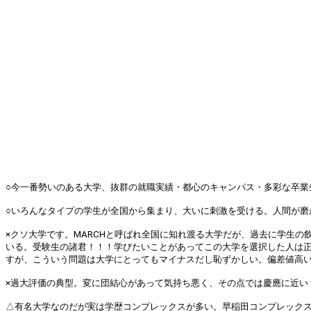
○今一番勢いのある大学、抜群の就職実績・都心のキャンパス・多彩な卒業生・盛
○いろんなタイプの学生が全国から集まり、大いに刺激を受ける。人間が磨かれま
×クソ大学です。MARCHと呼ばれ全国に知れ渡る大学だが、過去に学生
いる。受験生の諸君！！！学びたいことがあってこの大学を選択した人は正
すが、こういう問題は大学にとってもマイナスだし恥ずかしい。偏差値高いか
×過大評価の典型。変に団結心があって気持ち悪く、その点では慶應に近い？ (1
△有名大学なのだが実は学歴コンプレックスが多い。早稲田コンプレックスに悩む