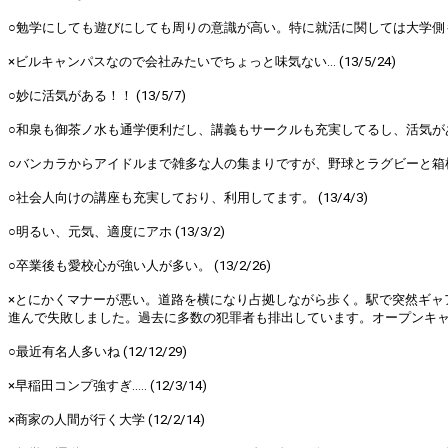
○勉学にしても遊びにしても周りの意識が高い。特に就活に関しては大学側も学
×ビルキャンパスなので会社みたいでちょっと味気ない... (13/5/24)
○妙に活気がある！！ (13/5/7)
○和泉も御茶ノ水も通学便利だし、講義もサークルも充実してるし、活気がありま
○バンカラからアイドルまで雑多な人の集まりですが、野球とラグビーと箱根駅
○社会人向けの講座も充実しており、利用してます。 (13/4/3)
○明るい、元気、適度にアホ (13/3/2)
○卒業後も愛校心が強い人が多い。 (13/2/26)
×とにかくマナーが悪い。道路を横になり占拠しながら歩く。駅で突然ギャ
進んで失敗しました。過去に多数の犯罪者も排出しています。オープンキャンパス
○最近有名人多いね (12/12/29)
×早稲田コンプ強すぎ..... (12/3/14)
×商家の人間が行く大学 (12/2/14)