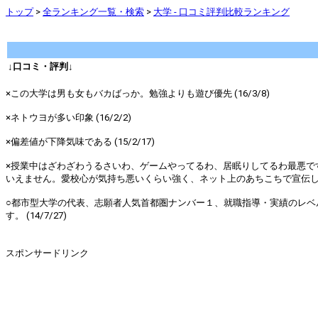
トップ
>
全ランキング一覧・検索
>
大学 - 口コミ評判比較ランキング
↓口コミ・評判↓
×この大学は男も女もバカばっか。勉強よりも遊び優先 (16/3/8)
×ネトウヨが多い印象 (16/2/2)
×偏差値が下降気味である (15/2/17)
×授業中はざわざわうるさいわ、ゲームやってるわ、居眠りしてるわ最悪で
いえません。愛校心が気持ち悪いくらい強く、ネット上のあちこちで宣伝して
○都市型大学の代表、志願者人気首都圏ナンバー１、就職指導・実績のレベ
す。 (14/7/27)
スポンサードリンク