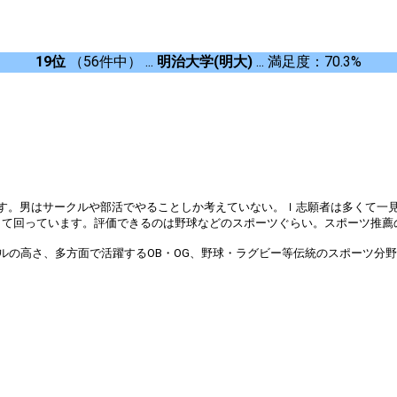
19位
（56件中） ...
明治大学(明大)
... 満足度：70.3%
す。男はサークルや部活でやることしか考えていない。ｌ志願者は多くて一
回っています。評価できるのは野球などのスポーツぐらい。スポーツ推薦の人は優
ルの高さ、多方面で活躍するOB・OG、野球・ラグビー等伝統のスポーツ分