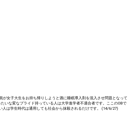
部員が女子大生をお持ち帰りしようと酒に睡眠導入剤を混入させ問題となって
みたいな変なプライド持っている人は大学進学者不適合者です。ここのOBで
生時代は通用しても社会から抹殺されるだけです。 (14/6/27)