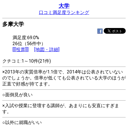
大学
口コミ満足度ランキング
多摩大学
満足度:69.0%
26位（56件中）
[[[投票]]]
[地図・詳細]
クチコミ:1～10件(21件)
×2013年の実質倍率が1.1倍で、2014年は公表されていない
のでしょうか。倍率が低くても公表されている大学のほうが
正直で好感が持てます。
○面倒見が良い
×入試や授業に登壇する講師が、あまりにも安直にすぎま
す。
○以外に就職がいい