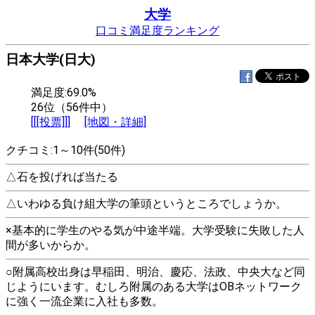
大学
口コミ満足度ランキング
日本大学(日大)
満足度:69.0%
26位（56件中）
[[[投票]]]
[地図・詳細]
クチコミ:1～10件(50件)
△石を投げれば当たる
△いわゆる負け組大学の筆頭というところでしょうか。
×基本的に学生のやる気が中途半端。大学受験に失敗した人
間が多いからか。
○附属高校出身は早稲田、明治、慶応、法政、中央大など同
じようにいます。むしろ附属のある大学はOBネットワーク
に強く一流企業に入社も多数。