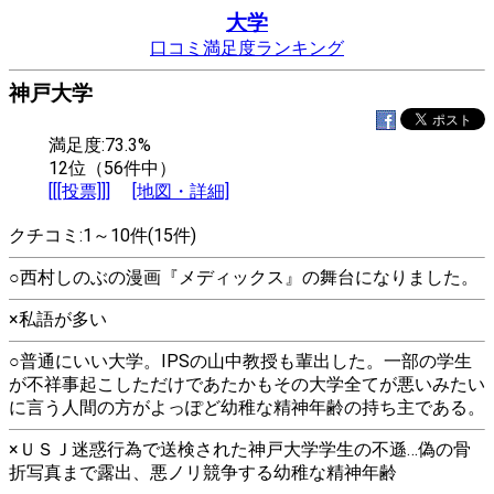
大学
口コミ満足度ランキング
神戸大学
満足度:73.3%
12位（56件中）
[[[投票]]]
[地図・詳細]
クチコミ:1～10件(15件)
○西村しのぶの漫画『メディックス』の舞台になりました。
×私語が多い
○普通にいい大学。IPSの山中教授も輩出した。一部の学生
が不祥事起こしただけであたかもその大学全てが悪いみたい
に言う人間の方がよっぽど幼稚な精神年齢の持ち主である。
×ＵＳＪ迷惑行為で送検された神戸大学学生の不遜…偽の骨
折写真まで露出、悪ノリ競争する幼稚な精神年齢