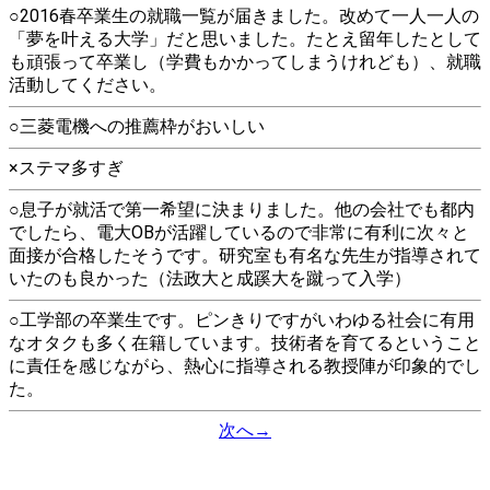
○2016春卒業生の就職一覧が届きました。改めて一人一人の
「夢を叶える大学」だと思いました。たとえ留年したとして
も頑張って卒業し（学費もかかってしまうけれども）、就職
活動してください。
○三菱電機への推薦枠がおいしい
×ステマ多すぎ
○息子が就活で第一希望に決まりました。他の会社でも都内
でしたら、電大OBが活躍しているので非常に有利に次々と
面接が合格したそうです。研究室も有名な先生が指導されて
いたのも良かった（法政大と成蹊大を蹴って入学）
○工学部の卒業生です。ピンきりですがいわゆる社会に有用
なオタクも多く在籍しています。技術者を育てるということ
に責任を感じながら、熱心に指導される教授陣が印象的でし
た。
次へ→