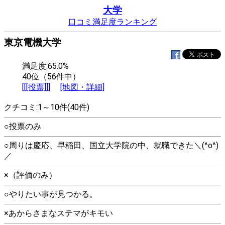
大学
口コミ満足度ランキング
東京電機大学
満足度:65.0%
40位（56件中）
[[[投票]]]
[地図・詳細]
クチコミ:1～10件(40件)
○投票のみ
○周りは慶応、早稲田、国立大学院の中、就職できた＼(^o^)
／
×（評価のみ）
○やりたい事が見つかる。
×あからさまなステマがキモい