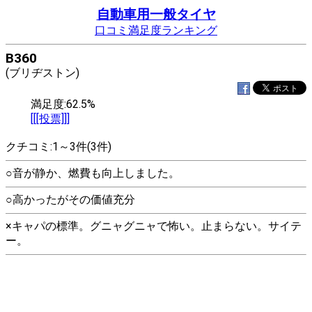
自動車用一般タイヤ
口コミ満足度ランキング
B360
(ブリヂストン)
満足度:62.5%
[[[投票]]]
クチコミ:1～3件(3件)
○音が静か、燃費も向上しました。
○高かったがその価値充分
×キャパの標準。グニャグニャで怖い。止まらない。サイテ
ー。