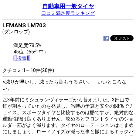
自動車用一般タイヤ
口コミ満足度ランキング
LEMANS LM703
(ダンロップ)
満足度:78.5%
45位（65件中）
[[[投票]]]
クチコミ:1～10件(28件)
×減りが早いし、減ったら音もうるさい。 いいところな
い。
△3年前にミシュランヴィラーゴから替えました。3部山で
釘が刺さっていたのを発見し、当時の予算と安全の関係でチ
ョイス。スポーツタイヤと比較するのは酷ですが、絶対的な
運動性能は良くありません。攻めるとフロントタイヤのショ
ルダー部がよく減ります。タイヤのローテーションはこまめ
にしましょう。ロードノイズが減った事と轍によるキックバ