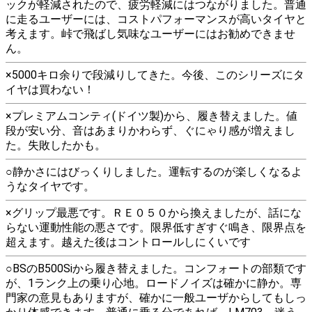
ックが軽減されたので、疲労軽減にはつながりました。普通
に走るユーザーには、コストパフォーマンスが高いタイヤと
考えます。峠で飛ばし気味なユーザーにはお勧めできませ
ん。
×5000キロ余りで段減りしてきた。今後、このシリーズにタ
イヤは買わない！
×プレミアムコンティ(ドイツ製)から、履き替えました。値
段が安い分、音はあまりかわらず、ぐにゃり感が増えまし
た。失敗したかも。
○静かさにはびっくりしました。運転するのが楽しくなるよ
うなタイヤです。
×グリップ最悪です。ＲＥ０５０から換えましたが、話にな
らない運動性能の悪さです。限界低すぎすぐ鳴き、限界点を
超えます。越えた後はコントロールしにくいです
○BSのB500Siから履き替えました。コンフォートの部類です
が、1ランク上の乗り心地。ロードノイズは確かに静か。専
門家の意見もありますが、確かに一般ユーザからしてもしっ