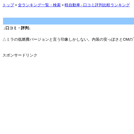
トップ
>
全ランキング一覧・検索
>
軽自動車 - 口コミ評判比較ランキング
↓口コミ・評判↓
△ミラの低燃費バージョンと言う印象しかしない。内装の安っぽさとCMの下らな
スポンサードリンク