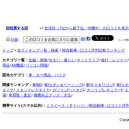
[[[
投票する
]]]
>>
全項目（1位から最下位、待機中）の口コミを表示
印刷
リンク用
トップ
>
全ランキング一覧・検索
>
軽自動車 - 口コミ評判比較ランキング
カテゴリ一覧：
金融・保険
/
住まい・暮らし
/
ネットライフ
/
旅行・レジャー
/
用品
/
AV機器
/
パソコン関係
/
該当カテゴリ：
車・カー用品・バイク
関連ランキング：
車[軽]
/
車[セダン＆ベーシック]
/
車[ＲＶ＆ワゴン]
/
車[スポ
タイヤ
/
スタッドレスタイヤ
/
ガソリン[ハイオク]
/
ガソリン[レギュラー]
/
エ
場
/
車買取・査定
/
燃費向上グッズ・方法
/
携帯サイト(スマホ以外)：
ミライース（ダイハツ）/軽自動車 - 口コミと評
Copyr