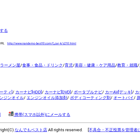
する
URL
http://www.nandemo-best10.com/f_car-k/z210.html
ラーメン屋
/
食事・食品・ドリンク
/
育児
/
美容・健康・ケア用品
/
教育・就職
/
ーティ]
/
カーナビ[HDD]
/
カーナビ[DVD]
/
ポータブルナビ
/
カーAV[デッキ]
/
カ
ンジンオイル
/
エンジンオイル添加剤
/
ボディコーティング剤
/
オートバイ
/
判
携帯(スマホ以外)にメールする
ight(C)
なんでもベスト店
All rights reserved. [
不具合・不正投票を管理者