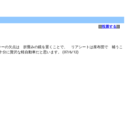
[[[
投票する
]]]
欠点は 折畳みの鏡を置くことで、 リアシートは座布団で 補うこ
沢な軽自動車だと思います。 (07/6/12)