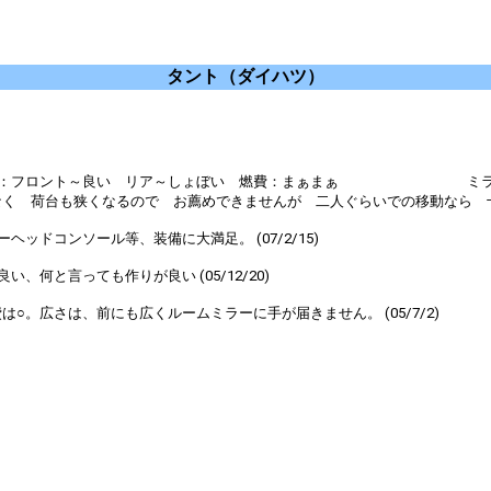
タント（ダイハツ）
シート：フロント～良い リア～しょぼい 燃費：まぁまぁ ミラーの
 荷台も狭くなるので お薦めできませんが 二人ぐらいでの移動なら 十分に贅
ドコンソール等、装備に大満足。 (07/2/15)
何と言っても作りが良い (05/12/20)
○。広さは、前にも広くルームミラーに手が届きません。 (05/7/2)