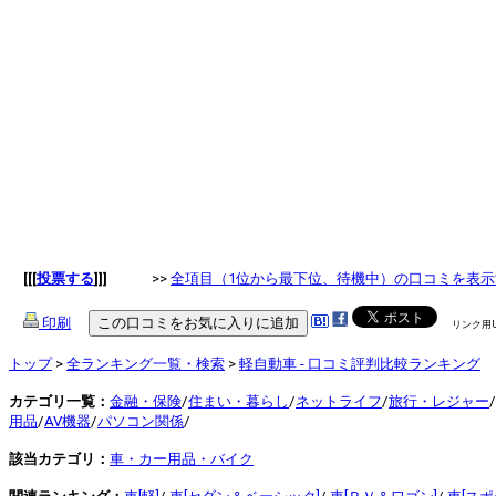
[[[
投票する
]]]
>>
全項目（1位から最下位、待機中）の口コミを表示
印刷
リンク用
トップ
>
全ランキング一覧・検索
>
軽自動車 - 口コミ評判比較ランキング
カテゴリ一覧：
金融・保険
/
住まい・暮らし
/
ネットライフ
/
旅行・レジャー
/
用品
/
AV機器
/
パソコン関係
/
該当カテゴリ：
車・カー用品・バイク