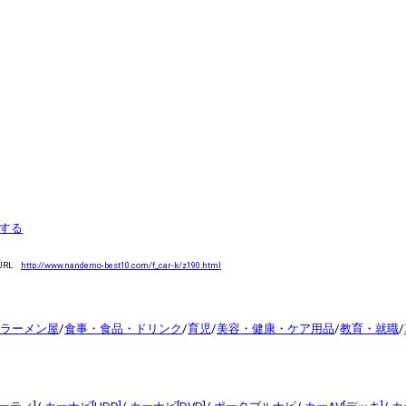
する
URL
http://www.nandemo-best10.com/f_car-k/z190.html
ラーメン屋
/
食事・食品・ドリンク
/
育児
/
美容・健康・ケア用品
/
教育・就職
/