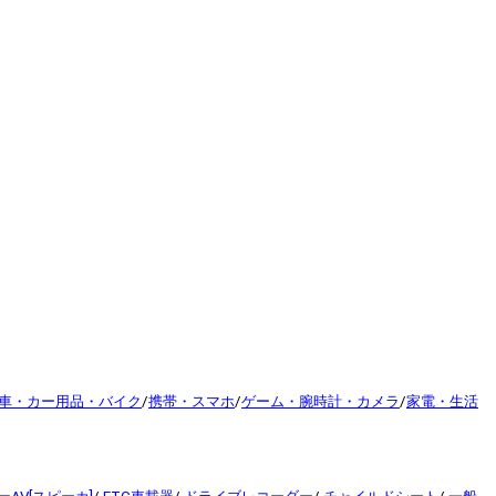
車・カー用品・バイク
/
携帯・スマホ
/
ゲーム・腕時計・カメラ
/
家電・生活