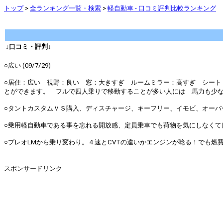
トップ
>
全ランキング一覧・検索
>
軽自動車 - 口コミ評判比較ランキング
↓口コミ・評判↓
○広い (09/7/29)
○居住：広い 視野：良い 窓：大きすぎ ルームミラー：高すぎ 
とができます。 フルで四人乗りで移動することが多い人には 馬力も少なく
○タントカスタムＶＳ購入、ディスチャージ、キーフリー、イモビ、オーバーヘッ
○乗用軽自動車である事を忘れる開放感、定員乗車でも荷物を気にしなくて良い、
○プレオLMから乗り変わり。４速とCVTの違いかエンジンが唸る！でも燃費は
スポンサードリンク