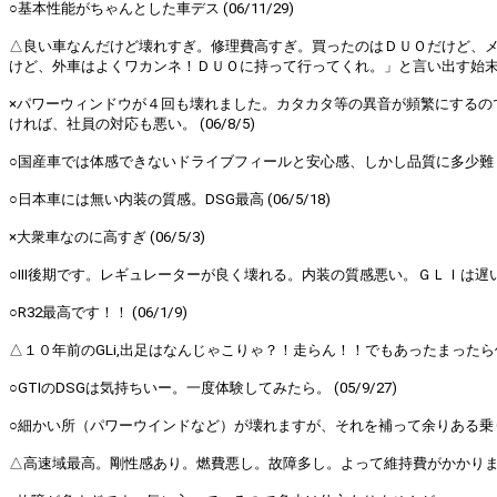
○基本性能がちゃんとした車デス (06/11/29)
△良い車なんだけど壊れすぎ。修理費高すぎ。買ったのはＤＵＯだけど、
けど、外車はよくワカンネ！ＤＵＯに持って行ってくれ。」と言い出す始末。 (0
×パワーウィンドウが４回も壊れました。カタカタ等の異音が頻繁にするの
ければ、社員の対応も悪い。 (06/8/5)
○国産車では体感できないドライブフィールと安心感、しかし品質に多少難 (06
○日本車には無い内装の質感。DSG最高 (06/5/18)
×大衆車なのに高すぎ (06/5/3)
○Ⅲ後期です。レギュレーターが良く壊れる。内装の質感悪い。ＧＬＩは遅い。
○R32最高です！！ (06/1/9)
△１０年前のGLi,出足はなんじゃこりゃ？！走らん！！でもあったまったら何かい
○GTIのDSGは気持ちいー。一度体験してみたら。 (05/9/27)
○細かい所（パワーウインドなど）が壊れますが、それを補って余りある乗り味！ 
△高速域最高。剛性感あり。燃費悪し。故障多し。よって維持費がかかります。私