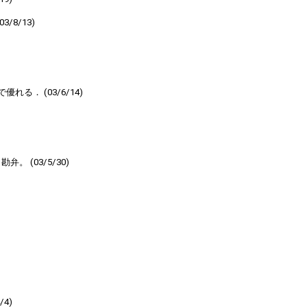
8/13)
． (03/6/14)
(03/5/30)
4)