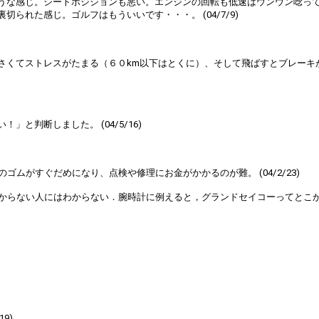
ような感じ。シートポジションも悪い。エンジンの回転も低速はウンウン唸っ
られた感じ。ゴルフはもういいです・・・。 (04/7/9)
さくてストレスがたまる（６０km以下はとくに）、そして飛ばすとブレーキ
と判断しました。 (04/5/16)
ムがすぐだめになり、点検や修理にお金がかかるのが難。 (04/2/23)
ない人にはわからない．腕時計に例えると，グランドセイコーってとこかな!? (
9)