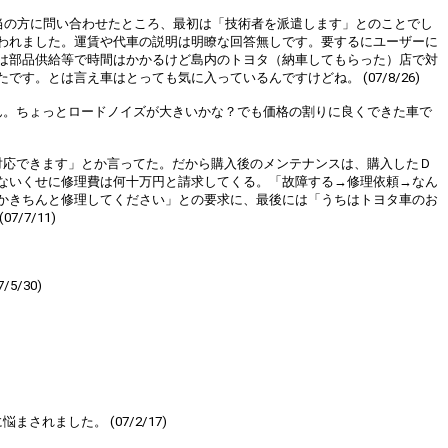
担当の方に問い合わせたところ、最初は「技術者を派遣します」とのことでし
われました。運賃や代車の説明は明瞭な回答無しです。要するにユーザーに
は部品供給等で時間はかかるけど島内のトヨタ（納車してもらった）店で対
。とは言え車はとっても気に入っているんですけどね。 (07/8/26)
ません。ちょっとロードノイズが大きいかな？でも価格の割りに良くできた車で
対応できます」とか言ってた。だから購入後のメンテナンスは、購入したＤ
ないくせに修理費は何十万円と請求してくる。「故障する→修理依頼→なん
かきちんと修理してください」との要求に、最後には「うちはトヨタ車のお
7/11)
/30)
ました。 (07/2/17)