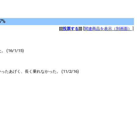
7%
[[[
投票する
]]]
[
関連商品を表示（別画面）
]
6/1/15)
げく、長く乗れなかった。 (11/2/16)