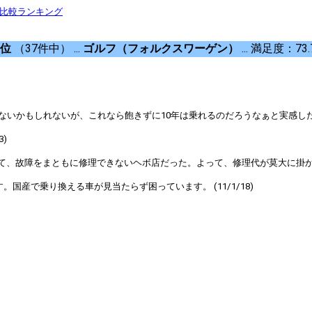
判比較ランキング
8位
（37件中） ...
ゴルフ（フォルクスワーゲン）
... 満足度：73.
かもしれないが、これなら飽きずに10年は乗れるのだろうなぁと実感した。 (1
)
故障をまともに修理できないヘボ店だった。よって、修理代が莫大に掛かったあ
産で乗り換える車が見当たらず困っています。 (11/1/18)