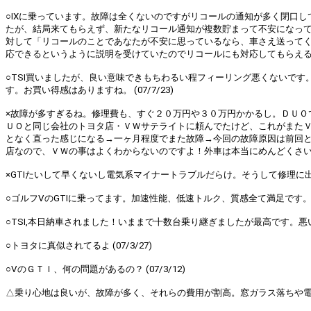
○IXに乗っています。故障は全くないのですがリコールの通知が多く閉口
たが、結局来てもらえず、新たなリコール通知が複数貯まって不安になっ
対して「リコールのことであなたが不安に思っているなら、車さえ送って
応できるというように説明を受けていたのでリコールにも対応してもらえると
○TSI買いましたが、良い意味できもちわるい程フィーリング悪くないです
す。お買い得感はありますね。 (07/7/23)
×故障が多すぎるね。修理費も、すぐ２０万円や３０万円かかるし。ＤＵＯ
ＵＯと同じ会社のトヨタ店・ＶＷサテライトに頼んでたけど、これがまた
となく直った感じになる→一ヶ月程度でまた故障→今回の故障原因は前回
店なので、ＶＷの事はよくわからないのですよ！外車は本当にめんどくさい！ト
×GTIたいして早くないし電気系マイナートラブルだらけ。そうして修理に出すと
○ゴルフⅤのGTIに乗ってます。加速性能、低速トルク、質感全て満足です。ゴ
○TSI,本日納車されました！いままで十数台乗り継ぎましたが最高です。悪い所が
○トヨタに真似されてるよ (07/3/27)
○ⅤのＧＴＩ、何の問題があるの？ (07/3/12)
△乗り心地は良いが、故障が多く、それらの費用が割高。窓ガラス落ちや電装系