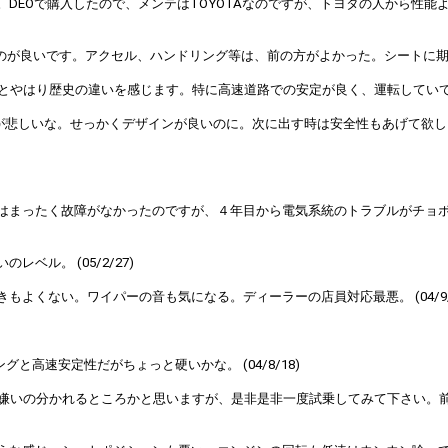
DEOで購入したので、メンテはTOYOTAなのですが、トヨタの人から性
のが良いです。アクセル、ハンドリング等は、前の方がよかった。シートに期待し
はり歴史の違いを感じます。特に高速道路での安定が良く、運転していて疲れま
しいな。せっかくデザインが良いのに。次に出す時は安全性もあげて欲しい。（
はまったく故障がなかったのですが、４年目から電気系統のトラブルがチョ
ル。 (05/2/27)
よくない。ワイパーの音も気になる。ディーラーの店員対応最悪。 (04/9/2
高速安定性だがちょっと硬いかな。 (04/8/18)
き嫌いの分かれるところかと思いますが、是非是非一度試乗してみて下さい。