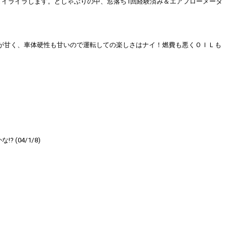
てイライラします。どしゃぶりの中、窓落ち1回経験済み＆エアフローメータ
が甘く、車体硬性も甘いので運転しての楽しさはナイ！燃費も悪くＯＩＬも
04/1/8)