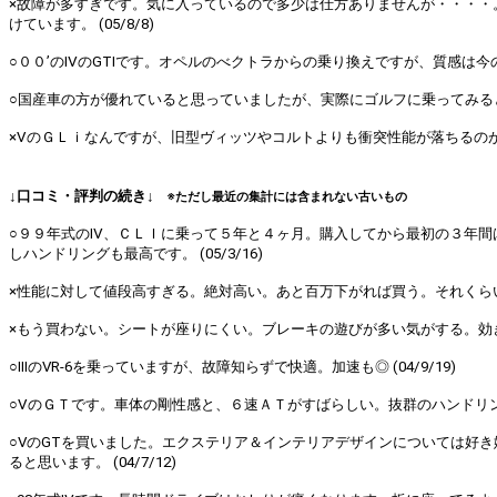
×故障が多すぎです。気に入っているので多少は仕方ありませんが・・・・。
けています。 (05/8/8)
○００’のⅣのGTIです。オペルのべクトラからの乗り換えですが、質感は今
○国産車の方が優れていると思っていましたが、実際にゴルフに乗ってみるとや
×ⅤのＧＬｉなんですが、旧型ヴィッツやコルトよりも衝突性能が落ちるのが悲
↓口コミ・評判の続き↓
※ただし最近の集計には含まれない古いもの
○９９年式のⅣ、ＣＬＩに乗って５年と４ヶ月。購入してから最初の３年間
しハンドリングも最高です。 (05/3/16)
×性能に対して値段高すぎる。絶対高い。あと百万下がれば買う。それくらいのレベ
×もう買わない。シートが座りにくい。ブレーキの遊びが多い気がする。効きも
○ⅢのVR-6を乗っていますが、故障知らずで快適。加速も◎ (04/9/19)
○ⅤのＧＴです。車体の剛性感と、６速ＡＴがすばらしい。抜群のハンドリングと
○VのGTを買いました。エクステリア＆インテリアデザインについては好
ると思います。 (04/7/12)