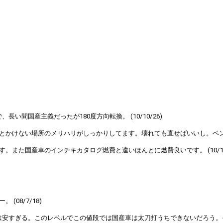
間国産主義だったが180度方向転換。 (10/10/26)
かけない場所のメリハリがしっかりしてます。壊れても直せばいいし。ベンツも良
また国産車のインチキカタログ燃費と違いほんとに燃費良いです。 (10/1/
08/7/18)
は安すぎる。このレベルでこの値段では国産車は太刀打うちできないだろう。それほ