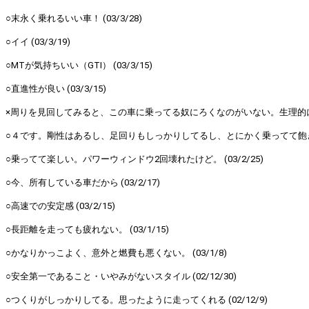
○末永く乗れるいい車！ (03/3/28)
○イイ (03/3/19)
○MTが気持ちいい（GTI） (03/3/15)
○直進性が良い (03/3/15)
×周りを見回してみると、この車に乗ってる奴にろくなのがいない。生理的に嫌いな
○４です。剛性はあるし、足回りもしっかりしてるし、とにかく乗ってて飽きま
○乗ってて楽しい。パワーウィンドウ2回壊れたけど。 (03/2/25)
○今、所有している車だから (03/2/17)
○高速での安定感 (03/2/15)
○長距離を走っても疲れない。 (03/1/15)
○かなりかっこよく、意外と燃費も悪くない。 (03/1/8)
○安全第一であること・いやみがないスタイル (02/12/30)
○つくりがしっかりしてる。思ったように走ってくれる (02/12/9)