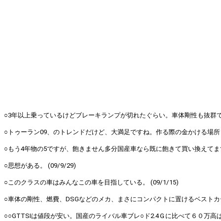
○3年以上乗っているけどブレーキランプが切れたぐらい。車体剛性も抜群で、長い
○トゥーラン09、のトレンドだけど、大満足ですね。作る際の金かける場所と
○もう4年物の5ですが、飽きません多分国産車なら既に飽きて買い換えてます。
○思想がある。 (09/9/29)
○このクラスの車はみんなこの車を目指している。 (09/1/15)
○車体の剛性、燃費、DSGなどのメカ、まさにコンパクトに置けるベストカー。 (
○○GTTSIは値段が安い。国産のライバル車ブレ○ド2.4Ｇに比べて６０万高