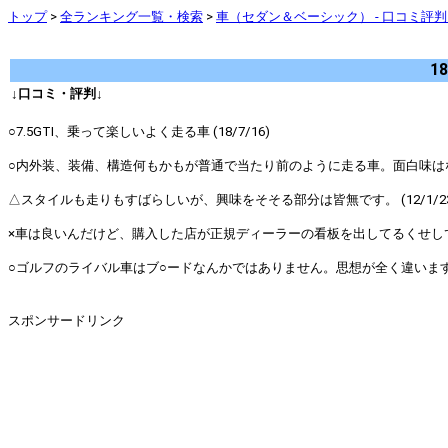
トップ
>
全ランキング一覧・検索
>
車（セダン＆ベーシック） - 口コミ評
1
↓口コミ・評判↓
○7.5GTI、乗って楽しいよく走る車 (18/7/16)
○内外装、装備、構造何もかもが普通で当たり前のように走る車。面白味はない
△スタイルも走りもすばらしいが、興味をそそる部分は皆無です。 (12/1/23
×車は良いんだけど、購入した店が正規ディーラーの看板を出してるくせして、
○ゴルフのライバル車はブ○ードなんかではありません。思想が全く違います。国
スポンサードリンク