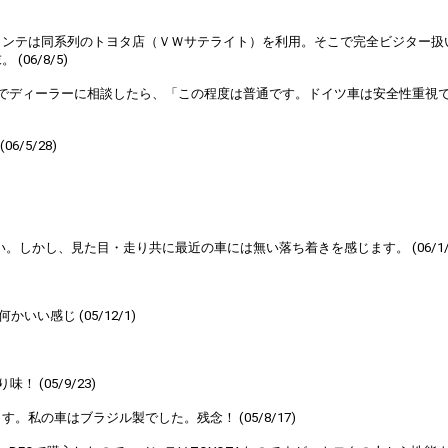
メンテは同系列のトヨタ店（ＶＷサテライト）を利用。そこで完全ビジター扱
6/8/5)
でディーラーに相談したら、「この程度は普通です。ドイツ車は安全性重視
/5/28)
しかし、見た目・走り共に最近の車には無い落ち着きを感じます。 (06/1/2
い感じ (05/12/1)
(05/9/23)
の車はブラジル製でした。残念！ (05/8/17)