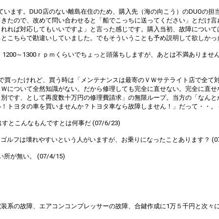
しています。DUO店のない離島在住のため、購入先（海の向こう）のDUOの
てきたので、改めて問い合わせると「船でこっちに送ってください」とだけ言
くれれば対応してもいいですよ」と言った感じです。購入当初、故障について
こちらで勘違いしていました。でもそういうことも予め説明して欲しかったです
。1200～1300ｒｐｍくらいでちょっと頭落ちしますが、あとは不満あり
で買ったけれど、買う時は「メンテナンスは最寄のＶＷサテライト店で全て
ＶＷについて全然知識がない。だから修理しても完全に直せない。完全に直せ
と別です、として再度数十万円の修理費請求」の無限ループ。当方の「なんと
ヨタの車を買いませんか？トヨタ車なら故障しません！」だって・・。 (07/
こんなもんですとは何事だ (07/6/23)
ルフは壊れやすいという人がいますが、お乗りになったことあります？ (07/5
無い。 (07/4/15)
の故障、エアコンコンプレッサーの故障、合鍵作成に1万５千円と次々に悩まされ