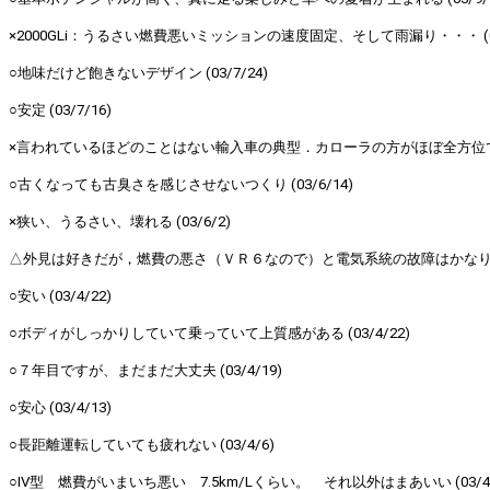
×2000GLi：うるさい燃費悪いミッションの速度固定、そして雨漏り・・・ (03/
○地味だけど飽きないデザイン (03/7/24)
○安定 (03/7/16)
×言われているほどのことはない輸入車の典型．カローラの方がほぼ全方位で優れる
○古くなっても古臭さを感じさせないつくり (03/6/14)
×狭い、うるさい、壊れる (03/6/2)
△外見は好きだが，燃費の悪さ（ＶＲ６なので）と電気系統の故障はかなり勘弁。 
○安い (03/4/22)
○ボディがしっかりしていて乗っていて上質感がある (03/4/22)
○７年目ですが、まだまだ大丈夫 (03/4/19)
○安心 (03/4/13)
○長距離運転していても疲れない (03/4/6)
○IV型 燃費がいまいち悪い 7.5km/Lくらい。 それ以外はまあいい (03/4/