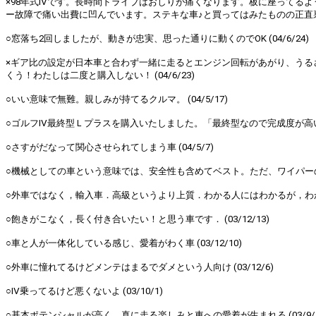
×98年式Ⅳです。長時間ドライブはおしりが痛くなります。板に座ってる
ー故障で痛い出費に凹んでいます。ステキな車♪と買ってはみたものの正直裏切
○窓落ち2回しましたが、動きが忠実、思った通りに動くのでOK (04/6/24)
×ギア比の設定が日本車と合わず一緒に走るとエンジン回転があがり、うる
くう！わたしは二度と購入しない！ (04/6/23)
○いい意味で無難。親しみが持てるクルマ。 (04/5/17)
○ゴルフⅣ最終型Ｌプラスを購入いたしました。「最終型なので完成度が高い！」
○さすがだなって関心させられてしまう車 (04/5/7)
○機械としての車という意味では、安全性も含めてベスト。ただ、ワイパーのゴ
○外車ではなく，輸入車．高級というより上質．わかる人にはわかるが，わから
○飽きがこなく，長く付き合いたい！と思う車です． (03/12/13)
○車と人が一体化している感じ、愛着がわく車 (03/12/10)
○外車に憧れてるけどメンテはまるでダメという人向け (03/12/6)
○Ⅳ乗ってるけど悪くないよ (03/10/1)
○基本ポテンシャルが高く、真に走る楽しみと車への愛着が生まれる (03/9/1