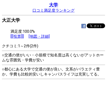
大学
口コミ満足度ランキング
大正大学
満足度:100.0%
[[[投票]]]
[地図・詳細]
クチコミ:1～2件(2件)
○交通の便がいい・小規模で知名度は高くないがアットホー
ムな雰囲気・学費が安い
○都心にある大学で交通の便が良い。文系がバラエティ豊
か。学費も比較的安いしキャンパスライフは充実してる。