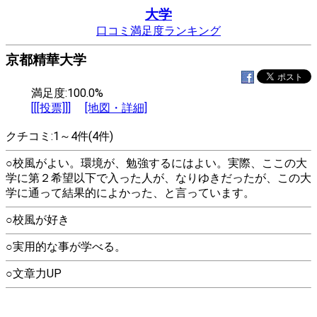
大学
口コミ満足度ランキング
京都精華大学
満足度:100.0%
[[[投票]]]
[地図・詳細]
クチコミ:1～4件(4件)
○校風がよい。環境が、勉強するにはよい。実際、ここの大
学に第２希望以下で入った人が、なりゆきだったが、この大
学に通って結果的によかった、と言っています。
○校風が好き
○実用的な事が学べる。
○文章力UP