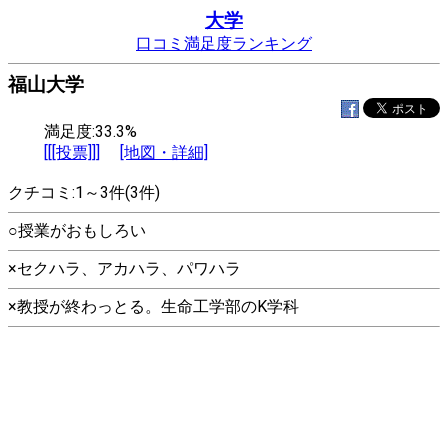
大学
口コミ満足度ランキング
福山大学
満足度:33.3%
[[[投票]]]
[地図・詳細]
クチコミ:1～3件(3件)
○授業がおもしろい
×セクハラ、アカハラ、パワハラ
×教授が終わっとる。生命工学部のK学科