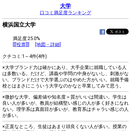
大学
口コミ満足度ランキング
横浜国立大学
満足度:25.0%
[[[投票]]]
[地図・詳細]
クチコミ:1～4件(4件)
×大学ブランド力は確かにあり、大手企業に就職している人
は多数いる。だけど、講義や学問の中身がないし、刺激がな
い。ブランドだけで大学選ぶのはやめた方がいい。就職予備
校とはまさにこういう大学なのかなと卒業してみて思う。
×微妙な大学。偏差値や知名度＝質がいいは間違い。学生は
良い人が多いが、教員が結構堅い感じの人が多く好きになれ
ない。理学系は真面目が多いが、教育系はチャラい感じの人
が多い。
×正直なところ、生徒はあまり頭良くない人が多い。授業の