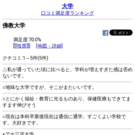
大学
口コミ満足度ランキング
佛教大学
満足度:70.0%
[[[投票]]]
[地図・詳細]
クチコミ:1～5件(5件)
△私が通っていた頃に比べると、学科が増えすぎた感は否め
ないです。
○地味な大学ですが、そこがまたいいです。
○とにかく福祉・教育に光るものあり、保健医療もできてま
すます伸びそう
○現在は本科卒業後現在は通信に通学。すごくよい学校で
す。大好きです。
×アホ三流大学