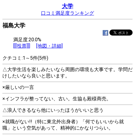
大学
口コミ満足度ランキング
福島大学
満足度:20.0%
[[[投票]]]
[地図・詳細]
クチコミ:1～5件(5件)
△大学生活を楽しみたいなら周囲の環境も大事です。学問だ
けしたいなら良いと思います。
×厳しいの一言
×インフラが整ってない、古い。生協も殿様商売。
△浪人できるなら他にいったほうがいいと思う
×就職がない!!（特に東北外出身者）「何でもいいから就
職」という空気があって、精神的にかなりつらい。