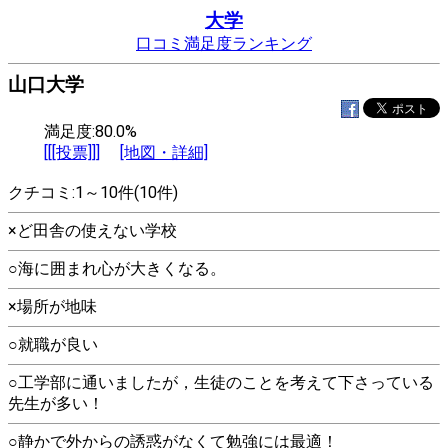
大学
口コミ満足度ランキング
山口大学
満足度:80.0%
[[[投票]]]
[地図・詳細]
クチコミ:1～10件(10件)
×ど田舎の使えない学校
○海に囲まれ心が大きくなる。
×場所が地味
○就職が良い
○工学部に通いましたが，生徒のことを考えて下さっている
先生が多い！
○静かで外からの誘惑がなくて勉強には最適！