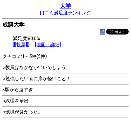
大学
口コミ満足度ランキング
成蹊大学
満足度:80.0%
[[[投票]]]
[地図・詳細]
クチコミ:1～5件(5件)
○教員はなかなかいいでしょう。
○勉強したい者に扉が軽いこと！
×駅から遠すぎ
○総理を輩出！
○環境が良かった。