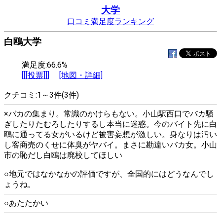
大学
口コミ満足度ランキング
白鴎大学
満足度:66.6%
[[[投票]]]
[地図・詳細]
クチコミ:1～3件(3件)
×バカの集まり。常識のかけらもない。小山駅西口でバカ騒
ぎしたりたむろしたりするし本当に迷惑。今のバイト先に白
鴎に通ってる女がいるけど被害妄想が激しい。身なりは汚い
し客商売のくせに体臭がヤバイ。まさに勘違いバカ女。小山
市の恥だし白鴎は廃校してほしい
○地元ではなかなかの評価ですが、全国的にはどうなんでし
ょうね。
○あたたかい