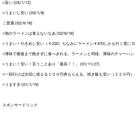
○旨い (03/1/12)
○うまいし安い (03/1/8)
△普通 (02/9/18)
○他のラーメンは食えないなあ (02/8/18)
○うまい！やきめし安い（￥220）ちなみにラーメン￥470しかも行く度に100円券
○薄味で最後まで飽きずに食べきれる。ラーメンと同様、薄味のチャーハンもおいし
○うまい！安い！言うことあり「最高！！」 (01/11/27)
○一回行けば次回に使える１００円券もらえる。焼き飯も安い（２２０円）それで
○うますぎ (01/1/19)
スポンサードリンク