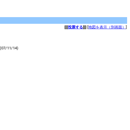
[[[
投票する
]]]
[
地図を表示（別画面）
]
11/14)