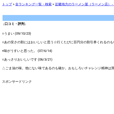
トップ
>
全ランキング一覧・検索
>
近畿地方のラーメン屋（ラーメン店） -
↓口コミ・評判↓
○うまい (09/10/23)
○あの安さの割にはおいしいと思う☆行くたびに百円分の割引券くれるのもいい〆
×味がうすいと思った。 (07/6/14)
○あっさりおいしいです (06/3/21)
△ごま油の味。他にない味であるのも確か。おもしろいチャレンジ精神は買い。 (
スポンサードリンク