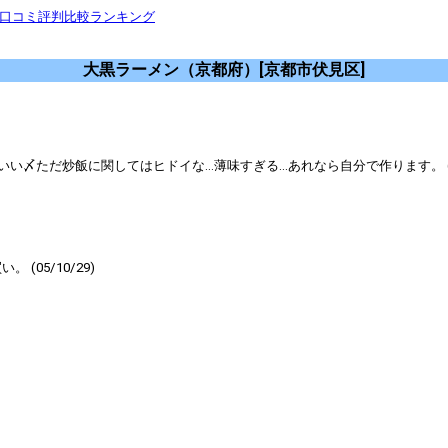
 口コミ評判比較ランキング
大黒ラーメン（京都府）[京都市伏見区]
ただ炒飯に関してはヒドイな…薄味すぎる…あれなら自分で作ります。 (07/
05/10/29)