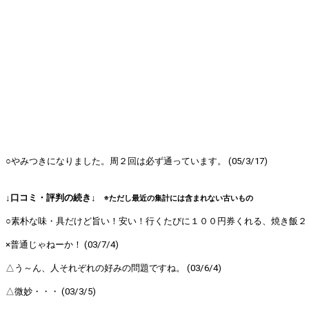
○やみつきになりました。周２回は必ず通っています。 (05/3/17)
↓口コミ・評判の続き↓
※ただし最近の集計には含まれない古いもの
○素朴な味・具だけど旨い！安い！行くたびに１００円券くれる、焼き飯２２０円
×普通じゃねーか！ (03/7/4)
△う～ん、人それぞれの好みの問題ですね。 (03/6/4)
△微妙・・・ (03/3/5)