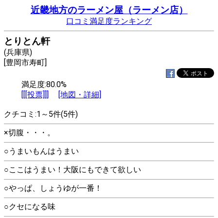
近畿地方のラーメン屋（ラーメン店）
口コミ満足度ランキング
とりとん軒
(兵庫県)
[豊岡市寿町]
満足度:80.0%
[[[投票]]]
[地図・詳細]
クチコミ:1～5件(5件)
×切腹・・・。
○うまいもんはうまい
○ここはうまい！大阪にもできて欲しい
○やっぱ、しょうゆが一番！
○クセになる味