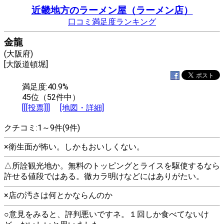
近畿地方のラーメン屋（ラーメン店）
口コミ満足度ランキング
金龍
(大阪府)
[大阪道頓堀]
満足度:40.9%
45位（52件中）
[[[投票]]]
[地図・詳細]
クチコミ:1～9件(9件)
×衛生面が怖い。しかもおいしくない。
△所詮観光地か。無料のトッピングとライスを駆使するなら
許せる値段ではある。徹カラ明けなどにはありがたい。
×店の汚さは何とかならんのか
○意見をみると、評判悪いですネ。１回しか食べてないけ