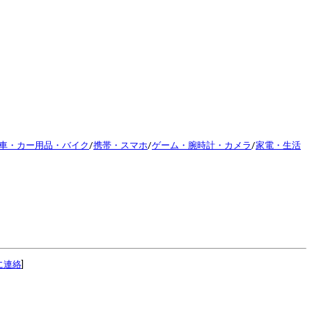
車・カー用品・バイク
/
携帯・スマホ
/
ゲーム・腕時計・カメラ
/
家電・生活
に連絡
]