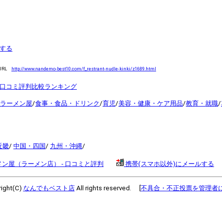
する
URL
http://www.nandemo-best10.com/f_restrant-nudle-kinki/z1689.html
 口コミ評判比較ランキング
ラーメン屋
/
食事・食品・ドリンク
/
育児
/
美容・健康・ケア用品
/
教育・就職
/
近畿
/
中国・四国
/
九州・沖縄
/
メン屋（ラーメン店） - 口コミと評判
携帯(スマホ以外)にメールする
ight(C)
なんでもベスト店
All rights reserved. [
不具合・不正投票を管理者