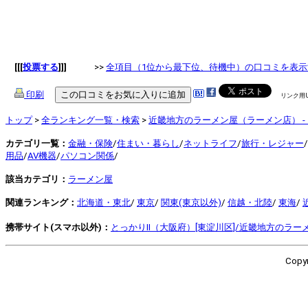
[[[
投票する
]]]
>>
全項目（1位から最下位、待機中）の口コミを表示
印刷
リンク用
トップ
>
全ランキング一覧・検索
>
近畿地方のラーメン屋（ラーメン店） -
カテゴリ一覧：
金融・保険
/
住まい・暮らし
/
ネットライフ
/
旅行・レジャー
/
用品
/
AV機器
/
パソコン関係
/
該当カテゴリ：
ラーメン屋
関連ランキング：
北海道・東北
/
東京
/
関東(東京以外)
/
信越・北陸
/
東海
/
携帯サイト(スマホ以外)：
とっかりII（大阪府）[東淀川区]/近畿地方のラー
Copyr