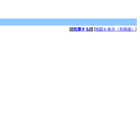
[[[
投票する
]]]
[
地図を表示（別画面）
]