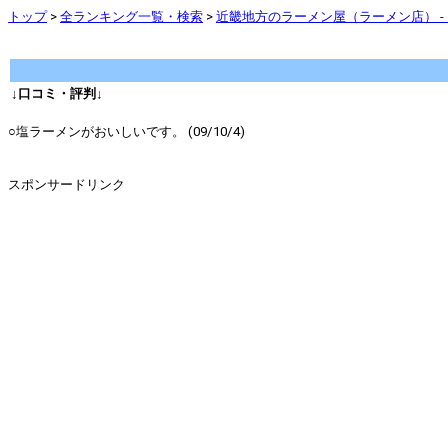
トップ
>
全ランキング一覧・検索
>
近畿地方のラーメン屋（ラーメン店） -
↓口コミ・評判↓
○塩ラーメンがおいしいです。 (09/10/4)
スポンサードリンク