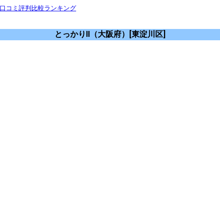
 口コミ評判比較ランキング
とっかりII（大阪府）[東淀川区]