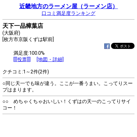
近畿地方のラーメン屋（ラーメン店）
口コミ満足度ランキング
天下一品樟葉店
(大阪府)
[枚方市京阪くずは駅前]
満足度:100.0%
[[[投票]]]
[地図・詳細]
クチコミ:1～2件(2件)
○同じ天一でも味が違う。ここが一番うまい。こってりスー
プはまります。
○○ めちゃくちゃおいしい！くずはの天一のこってりサイ
コー！