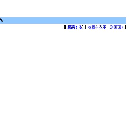
8%
[[[
投票する
]]]
[
地図を表示（別画面）
]