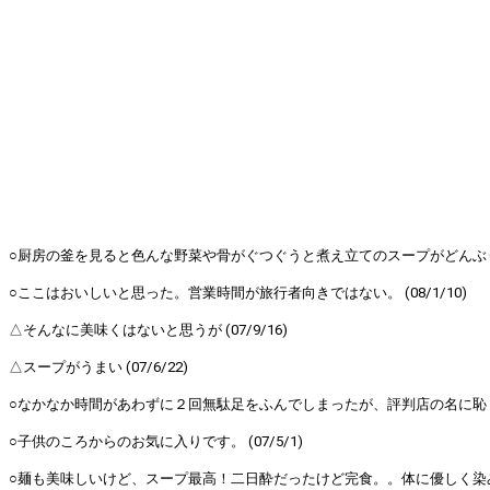
○厨房の釜を見ると色んな野菜や骨がぐつぐうと煮え立てのスープがどんぶり
○ここはおいしいと思った。営業時間が旅行者向きではない。 (08/1/10)
△そんなに美味くはないと思うが (07/9/16)
△スープがうまい (07/6/22)
○なかなか時間があわずに２回無駄足をふんでしまったが、評判店の名に恥じぬいい
○子供のころからのお気に入りです。 (07/5/1)
○麺も美味しいけど、スープ最高！二日酔だったけど完食。。体に優しく染み渡りま