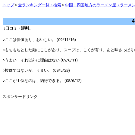
トップ
>
全ランキング一覧・検索
>
中国・四国地方のラーメン屋（ラーメン店
↓口コミ・評判↓
○ここは価値あり、おいしい。 (09/11/16)
○もちもちとした麺にこしがあり、スープは、こくが有り、あと味さっぱりの絶妙の
○うまい それ以外に理由はない (09/6/11)
○抜群ではないが、うまい。 (09/5/29)
○ここが１位なのは、納得できる。 (08/6/12)
スポンサードリンク