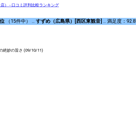
） - 口コミ評判比較ランキング
4位
（15件中） ...
すずめ（広島県）[西区東観音]
... 満足度：92.
旨さ (09/10/11)