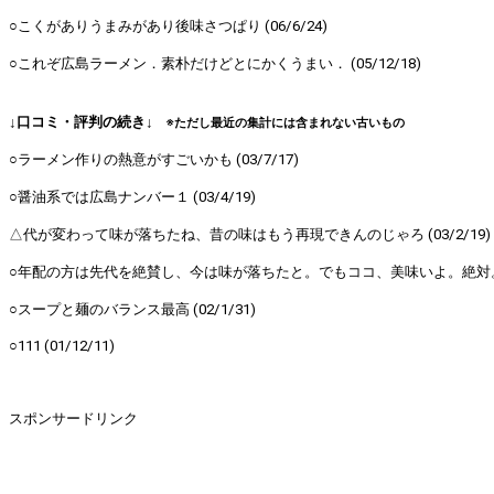
○こくがありうまみがあり後味さつぱり (06/6/24)
○これぞ広島ラーメン．素朴だけどとにかくうまい． (05/12/18)
↓口コミ・評判の続き↓
※ただし最近の集計には含まれない古いもの
○ラーメン作りの熱意がすごいかも (03/7/17)
○醤油系では広島ナンバー１ (03/4/19)
△代が変わって味が落ちたね、昔の味はもう再現できんのじゃろ (03/2/19)
○年配の方は先代を絶賛し、今は味が落ちたと。でもココ、美味いよ。絶対。 (0
○スープと麺のバランス最高 (02/1/31)
○111 (01/12/11)
スポンサードリンク