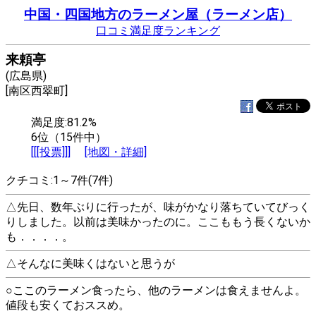
中国・四国地方のラーメン屋（ラーメン店）
口コミ満足度ランキング
来頼亭
(広島県)
[南区西翠町]
満足度:81.2%
6位（15件中）
[[[投票]]]
[地図・詳細]
クチコミ:1～7件(7件)
△先日、数年ぶりに行ったが、味がかなり落ちていてびっく
りしました。以前は美味かったのに。ここももう長くないか
も．．．．。
△そんなに美味くはないと思うが
○ここのラーメン食ったら、他のラーメンは食えませんよ。
値段も安くておススめ。