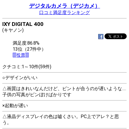
デジタルカメラ（デジカメ）
口コミ満足度ランキング
IXY DIGITAL 400
(キヤノン)
満足度:86.8%
13位（27件中）
[[[投票]]]
クチコミ:1～10件(59件)
○デザインがいい
△画質はきれいなんだけど、ピントが合うのが遅いような‥‥
子供の写真がピンぼけばかりです
×起動が遅い
△液晶ディスプレイの色は嘘くさい。PC上でアレ？と思
う。