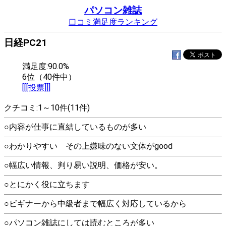
パソコン雑誌
口コミ満足度ランキング
日経PC21
満足度:90.0%
6位（40件中）
[[[投票]]]
クチコミ:1～10件(11件)
○内容が仕事に直結しているものが多い
○わかりやすい その上嫌味のない文体がgood
○幅広い情報、判り易い説明、価格が安い。
○とにかく役に立ちます
○ビギナーから中級者まで幅広く対応しているから
○パソコン雑誌にしては読むところが多い