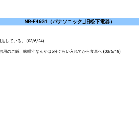
NR-E46G1（パナソニック_旧松下電器）
いる。 (03/6/24)
ご飯、味噌汁なんかは5分ぐらい入れてから食卓へ (03/5/18)