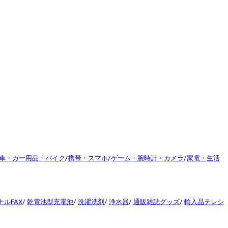
車・カー用品・バイク
/
携帯・スマホ
/
ゲーム・腕時計・カメラ
/
家電・生活
ルFAX
/
乾電池型充電池
/
洗濯洗剤
/
浄水器
/
通販雑誌グッズ
/
輸入品テレシ