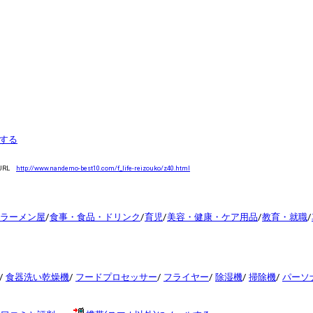
する
URL
http://www.nandemo-best10.com/f_life-reizouko/z40.html
ラーメン屋
/
食事・食品・ドリンク
/
育児
/
美容・健康・ケア用品
/
教育・就職
/
/
食器洗い乾燥機
/
フードプロセッサー
/
フライヤー
/
除湿機
/
掃除機
/
パーソナ