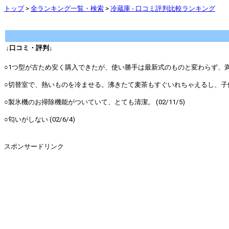
トップ
>
全ランキング一覧・検索
>
冷蔵庫 - 口コミ評判比較ランキング
↓口コミ・評判↓
○1つ型が古ため安く購入できたが、使い勝手は最新式のものと変わらず、満足して
○切替室で、熱いものを冷ませる。沸きたて麦茶もすぐいれちゃえるし、子供用の
○製氷機のお掃除機能がついていて、とても清潔。 (02/11/5)
○匂いがしない (02/6/4)
スポンサードリンク