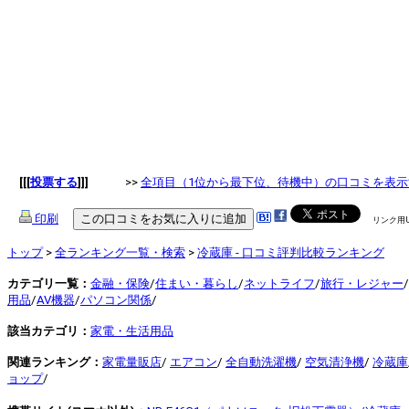
[[[
投票する
]]]
>>
全項目（1位から最下位、待機中）の口コミを表示
印刷
リンク用
トップ
>
全ランキング一覧・検索
>
冷蔵庫 - 口コミ評判比較ランキング
カテゴリ一覧：
金融・保険
/
住まい・暮らし
/
ネットライフ
/
旅行・レジャー
/
用品
/
AV機器
/
パソコン関係
/
該当カテゴリ：
家電・生活用品
関連ランキング：
家電量販店
/
エアコン
/
全自動洗濯機
/
空気清浄機
/
冷蔵庫
ョップ
/