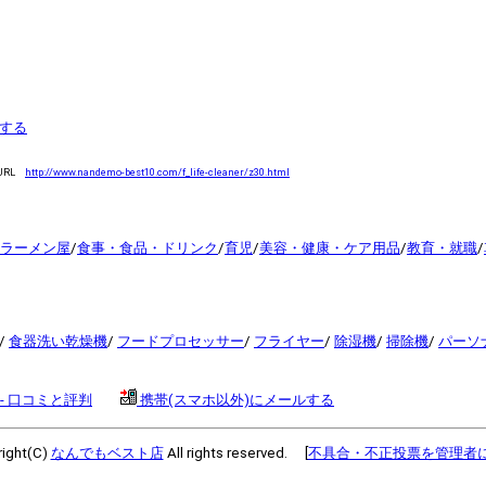
する
URL
http://www.nandemo-best10.com/f_life-cleaner/z30.html
ラーメン屋
/
食事・食品・ドリンク
/
育児
/
美容・健康・ケア用品
/
教育・就職
/
/
食器洗い乾燥機
/
フードプロセッサー
/
フライヤー
/
除湿機
/
掃除機
/
パーソナ
- 口コミと評判
携帯(スマホ以外)にメールする
ight(C)
なんでもベスト店
All rights reserved. [
不具合・不正投票を管理者