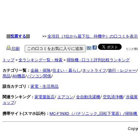
[[[
投票する
]]]
>>
全項目（1位から最下位、待機中）の口コミを表示
印刷
リンク用
トップ
>
全ランキング一覧・検索
>
掃除機 - 口コミ評判比較ランキング
カテゴリ一覧：
金融・保険
/
住まい・暮らし
/
ネットライフ
/
旅行・レジャー
/
用品
/
AV機器
/
パソコン関係
/
該当カテゴリ：
家電・生活用品
関連ランキング：
家電量販店
/
エアコン
/
全自動洗濯機
/
空気清浄機
/
冷蔵庫
ョップ
/
携帯サイト(スマホ以外)：
MC-F1NXD（パナソニック_旧松下電器）/掃除機 
Copyr