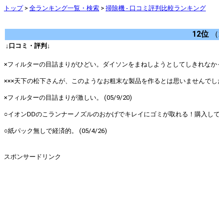
トップ
>
全ランキング一覧・検索
>
掃除機 - 口コミ評判比較ランキング
12位
（2
↓口コミ・評判↓
×フィルターの目詰まりがひどい。ダイソンをまねしようとしてしきれなかった欠
×××天下の松下さんが、このようなお粗末な製品を作るとは思いませんでした。×× 
×フィルターの目詰まりが激しい。 (05/9/20)
○イオンDDのこランナーノズルのおかげでキレイにゴミが取れる！購入して良かっ
○紙パック無しで経済的。 (05/4/26)
スポンサードリンク