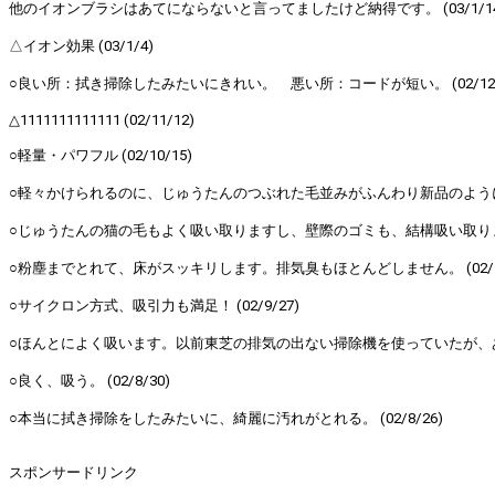
他のイオンブラシはあてにならないと言ってましたけど納得です。 (03/1/14
△イオン効果 (03/1/4)
○良い所：拭き掃除したみたいにきれい。 悪い所：コードが短い。 (02/12/
△1111111111111 (02/11/12)
○軽量・パワフル (02/10/15)
○軽々かけられるのに、じゅうたんのつぶれた毛並みがふんわり新品のようになり
○じゅうたんの猫の毛もよく吸い取りますし、壁際のゴミも、結構吸い取ります (0
○粉塵までとれて、床がスッキリします。排気臭もほとんどしません。 (02/10
○サイクロン方式、吸引力も満足！ (02/9/27)
○ほんとによく吸います。以前東芝の排気の出ない掃除機を使っていたが、あま
○良く、吸う。 (02/8/30)
○本当に拭き掃除をしたみたいに、綺麗に汚れがとれる。 (02/8/26)
スポンサードリンク