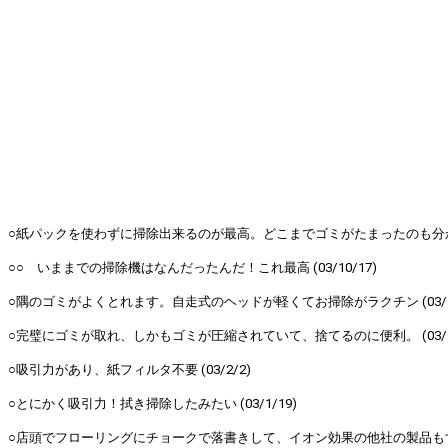
○紙パックを使わずに掃除出来るのが最高。どこまでゴミがたまったのも分かるし。
○○ いままでの掃除機はなんだったんだ！これ最高 (03/10/17)
○隅のゴミがよくとれます。自走式のヘッドが軽くてお掃除がラクチン (03/5/
○完璧にゴミが取れ、しかもゴミが圧縮されていて、捨てるのに便利。 (03/3/
○吸引力があり、紙フィルタ不要 (03/2/2)
○とにかく吸引力！拭き掃除したみたい (03/1/19)
○店頭でフローリングにチョークで落書きして、イオン効果の他社の製品