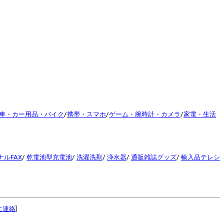
車・カー用品・バイク
/
携帯・スマホ
/
ゲーム・腕時計・カメラ
/
家電・生活
ルFAX
/
乾電池型充電池
/
洗濯洗剤
/
浄水器
/
通販雑誌グッズ
/
輸入品テレシ
に連絡
]