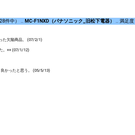
8件中） ...
MC-F1NXD（パナソニック_旧松下電器）
... 満足度
陥商品。 (07/2/1)
(07/1/12)
たと思う。 (05/5/13)