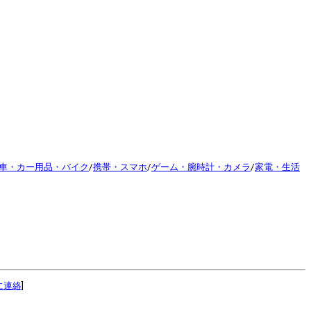
車・カー用品・バイク
/
携帯・スマホ
/
ゲーム・腕時計・カメラ
/
家電・生活
に連絡
]