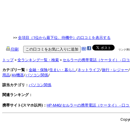
>>
全項目（1位から最下位、待機中）の口コミを表示する
印刷
リンク用
トップ
>
全ランキング一覧・検索
>
セルラーの携帯電話（ケータイ） - 口
カテゴリ一覧：
金融・保険
/
住まい・暮らし
/
ネットライフ
/
旅行・レジャー
/
用品
/
AV機器
/
パソコン関係
/
該当カテゴリ：
パソコン関係
関連ランキング：
携帯サイト(スマホ以外)：
HP-M40/セルラーの携帯電話（ケータイ） - 口
Copyr