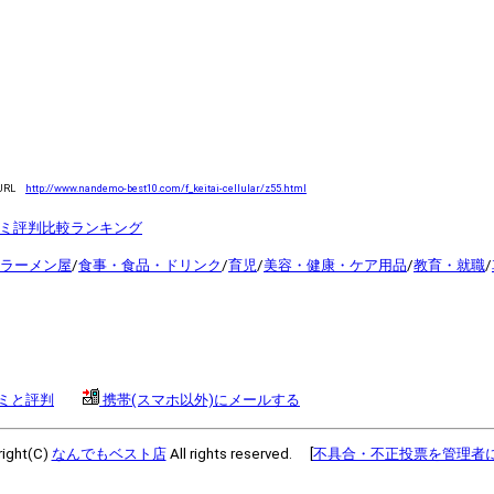
URL
http://www.nandemo-best10.com/f_keitai-cellular/z55.html
コミ評判比較ランキング
ラーメン屋
/
食事・食品・ドリンク
/
育児
/
美容・健康・ケア用品
/
教育・就職
/
コミと評判
携帯(スマホ以外)にメールする
ight(C)
なんでもベスト店
All rights reserved. [
不具合・不正投票を管理者