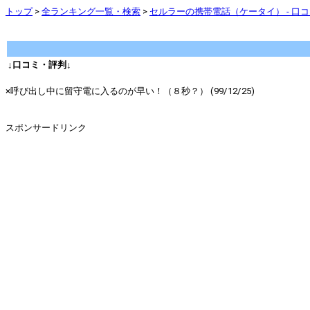
トップ
>
全ランキング一覧・検索
>
セルラーの携帯電話（ケータイ） - 口
↓口コミ・評判↓
×呼び出し中に留守電に入るのが早い！（８秒？） (99/12/25)
スポンサードリンク