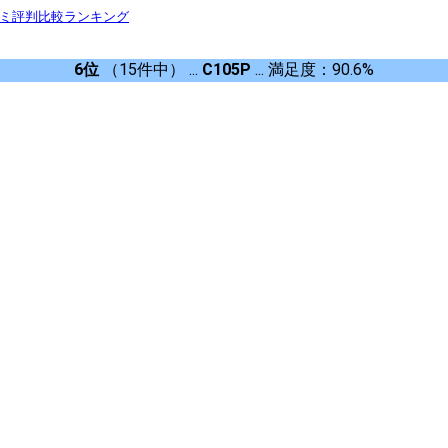
コミ評判比較ランキング
6位
（15件中） ...
C105P
... 満足度：90.6%