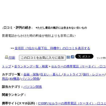
↓口コミ・評判の続き↓
※ただし最近の集計には含まれない古いもの
普通電話からかけた時の料金が他社よりも非常に高い
>>
全項目（1位から最下位、待機中）の口コミを表示する
印刷
リンク用
トップ
>
全ランキング一覧・検索
>
セルラーの携帯電話（ケータイ） - 口
カテゴリ一覧：
金融・保険
/
住まい・暮らし
/
ネットライフ
/
旅行・レジャー
/
用品
/
AV機器
/
パソコン関係
/
該当カテゴリ：
パソコン関係
関連ランキング：
携帯サイト(スマホ以外)：
C105P/セルラーの携帯電話（ケータイ） - 口コ