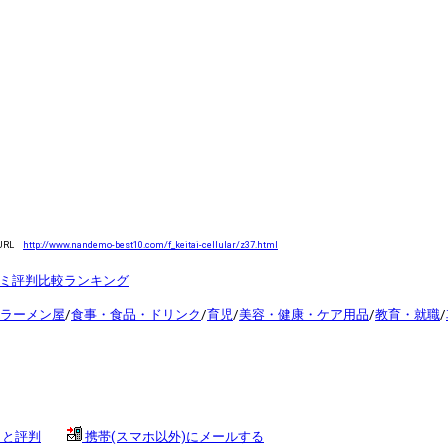
URL
http://www.nandemo-best10.com/f_keitai-cellular/z37.html
コミ評判比較ランキング
ラーメン屋
/
食事・食品・ドリンク
/
育児
/
美容・健康・ケア用品
/
教育・就職
/
ミと評判
携帯(スマホ以外)にメールする