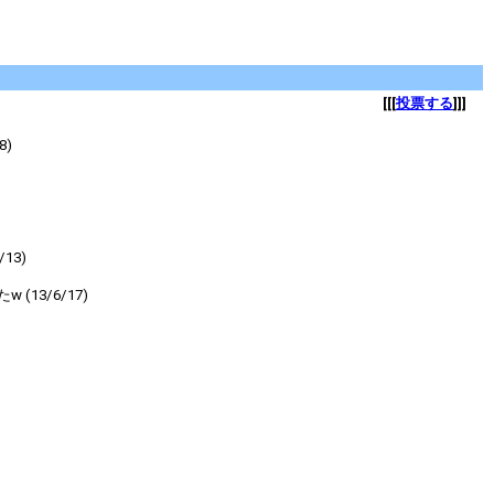
[[[
投票する
]]]
)
3)
3/6/17)