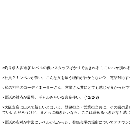
×釣り求人多過ぎ レベルの低いスタッフばかりであきれる ここいつか潰れるよ (1
×社員？！レベルが低い。こんな女を雇う理由がわからない位、電話対応すべてが下
○私の担当のコーディネーターさん、営業さん共にとても感じが良かったです。
×電話の対応が最悪。ギャルみたいな言葉使い。 (12/2/8)
×大阪支店は出来て新しいとはいえ、登録担当・営業担当共に、その辺の若
ていいんだろうけど、まともに働きたいなら、ここは辞めるべきだなと感じた。 (
×電話の応対が非常にレベルが低かった。登録会場の場所についてアナウンスさ