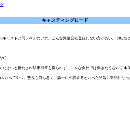
ング
キャスティングロード
ャストと同レベルのアホ。こんな派遣会社登録しない方が良い。 (18/2/28
/8)
さいと待たされ結果回答も得られず、こんな会社では働きたくない (14/3/1
西ってやつ。態度も口も悪く弁護士に相談するといった途端に敬語になったw (1