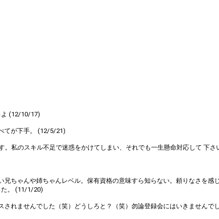
2/10/17)
手。 (12/5/21)
私のスキル不足で迷惑をかけてしまい、それでも一生懸命対応して 下さいました
い兄ちゃんや姉ちゃんレベル。保有資格の意味すら知らない。頼りなさを感
11/1/20)
れませんでした（笑）どうしろと？（笑）勿論登録会にはいきませんでした。 (1