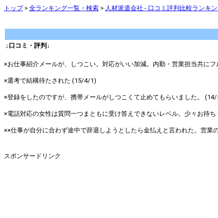
トップ
>
全ランキング一覧・検索
>
人材派遣会社 - 口コミ評判比較ランキ
↓口コミ・評判↓
×お仕事紹介メールが、しつこい。対応がいい加減。内勤・営業担当共にフルキ
×選考で結構待たされた (15/4/1)
×登録をしたのですが、携帯メールがしつこくて止めてもらいました。 (14/5
×電話対応の女性は質問一つまともに受け答えできないレベル。少々お待ちくだ
××仕事が自分に合わず途中で辞退しようとしたら金払えと言われた。営業の大
スポンサードリンク