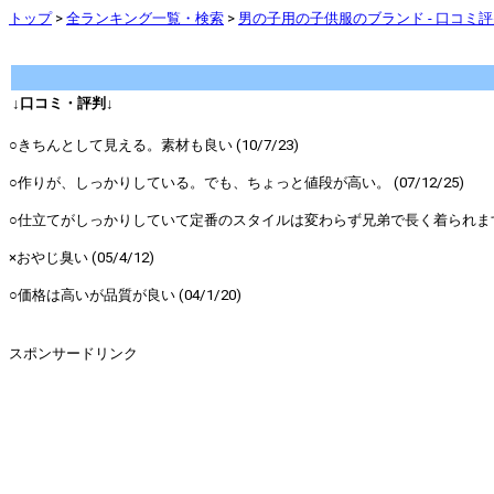
トップ
>
全ランキング一覧・検索
>
男の子用の子供服のブランド - 口コミ
↓口コミ・評判↓
○きちんとして見える。素材も良い (10/7/23)
○作りが、しっかりしている。でも、ちょっと値段が高い。 (07/12/25)
○仕立てがしっかりしていて定番のスタイルは変わらず兄弟で長く着られます (0
×おやじ臭い (05/4/12)
○価格は高いが品質が良い (04/1/20)
スポンサードリンク