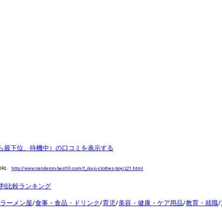
ら最下位、待機中）の口コミを表示する
URL
http://www.nandemo-best10.com/f_ikuji-clothes-boy/z21.html
評判比較ランキング
ラーメン屋
/
食事・食品・ドリンク
/
育児
/
美容・健康・ケア用品
/
教育・就職
/