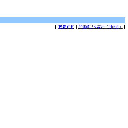
[[[
投票する
]]]
[
関連商品を表示（別画面）
]