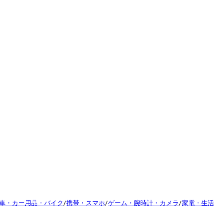
車・カー用品・バイク
/
携帯・スマホ
/
ゲーム・腕時計・カメラ
/
家電・生活