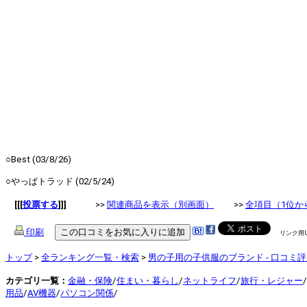
○Best (03/8/26)
○やっぱトラッド (02/5/24)
[[[
投票する
]]]
>>
関連商品を表示（別画面）
>>
全項目（1位か
印刷
リンク用
トップ
>
全ランキング一覧・検索
>
男の子用の子供服のブランド - 口コミ
カテゴリ一覧：
金融・保険
/
住まい・暮らし
/
ネットライフ
/
旅行・レジャー
/
用品
/
AV機器
/
パソコン関係
/