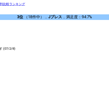
評判比較ランキング
3位
（18件中） ...
Jプレス
... 満足度：94.7%
7/2/8)