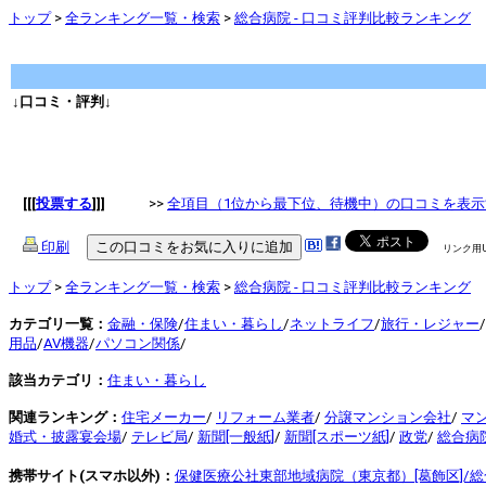
トップ
>
全ランキング一覧・検索
>
総合病院 - 口コミ評判比較ランキング
↓口コミ・評判↓
[[[
投票する
]]]
>>
全項目（1位から最下位、待機中）の口コミを表示
印刷
リンク用
トップ
>
全ランキング一覧・検索
>
総合病院 - 口コミ評判比較ランキング
カテゴリ一覧：
金融・保険
/
住まい・暮らし
/
ネットライフ
/
旅行・レジャー
/
用品
/
AV機器
/
パソコン関係
/
該当カテゴリ：
住まい・暮らし
関連ランキング：
住宅メーカー
/
リフォーム業者
/
分譲マンション会社
/
マ
婚式・披露宴会場
/
テレビ局
/
新聞[一般紙]
/
新聞[スポーツ紙]
/
政党
/
総合病
携帯サイト(スマホ以外)：
保健医療公社東部地域病院（東京都）[葛飾区]/総合