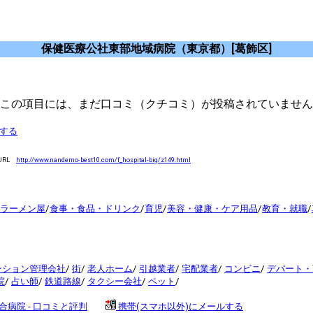
保健医療公社東部地域病院（東京都）[葛飾区]
この項目には、まだ口コミ（クチコミ）が投稿されていません
する
URL
http://www.nandemo-best10.com/f_hospital-big/z149.html
ラーメン屋
/
食事・食品・ドリンク
/
育児
/
美容・健康・ケア用品
/
教育・就職
/
ンション管理会社
/
街
/
老人ホーム
/
引越業者
/
宅配業者
/
コンビニ
/
デパート・
院
/
占い師
/
鉄道路線
/
タクシー会社
/
ペット
/
病院 - 口コミと評判
携帯(スマホ以外)にメールする