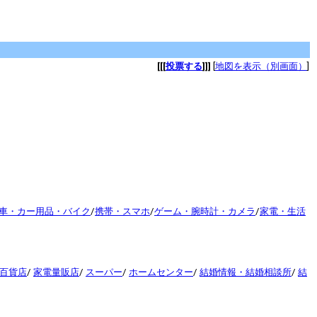
[[[
投票する
]]]
[
地図を表示（別画面）
]
車・カー用品・バイク
/
携帯・スマホ
/
ゲーム・腕時計・カメラ
/
家電・生活
百貨店
/
家電量販店
/
スーパー
/
ホームセンター
/
結婚情報・結婚相談所
/
結