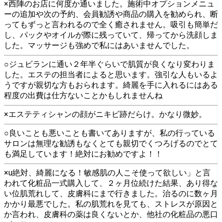
×西陣のお店に何度か通いました。施術中オプションメニュ
ーの追加や次の予約、会員勧誘や商品の購入を勧められ、断
ってもずっと言われるので全く癒されません。吸引も簡単だ
し、パックやオイルが際に残っていて、帰ってから洗顔しま
した。マッサージも強めで私にはあいませんでした。
○ジュビランに通い２年半ぐらいで肌質が良くなり変わりま
した。エステの担当者によると思います。強引な人もいるよ
うですが親切な方もおられます。綺麗を手に入れるにはある
程度の出費は仕方ないことかもしれませんね
×エステティシャンの顔がニキビ跡だらけ。かなり微妙。
○良いことも悪いことも書いてありますが、私の行っている
サロンは無理な勧誘もなくとても親切でくつろげるのでとて
も満足しています！絶対にお勧めですよ！！
×u絶対、綺麗になる！敏感肌の人こそ使って欲しい」と言
われて化粧品一式購入して、２ヶ月位続けた結果、あり得な
い位肌荒れして、皮膚科にまで行きました。治るのに数ヶ月
かかり最悪でした。私の肌荒れを見ても、ストレスが原因と
か言われ、皮膚科の薬は良くないとか、他社の化粧品の悪口