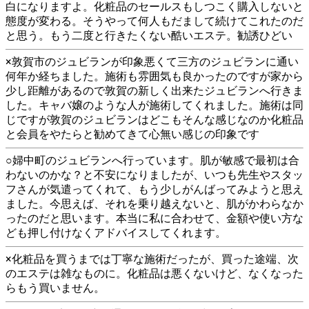
白になりますよ。化粧品のセールスもしつこく購入しないと
態度が変わる。そうやって何人もだまして続けてこれたのだ
と思う。もう二度と行きたくない酷いエステ。勧誘ひどい
×敦賀市のジュビランが印象悪くて三方のジュビランに通い
何年か経ちました。施術も雰囲気も良かったのですが家から
少し距離があるので敦賀の新しく出来たジュビランへ行きま
した。キャバ嬢のような人が施術してくれました。施術は同
じですが敦賀のジュビランはどこもそんな感じなのか化粧品
と会員をやたらと勧めてきて心無い感じの印象です
○婦中町のジュビランへ行っています。肌が敏感で最初は合
わないのかな？と不安になりましたが、いつも先生やスタッ
フさんが気遣ってくれて、もう少しがんばってみようと思え
ました。今思えば、それを乗り越えないと、肌がかわらなか
ったのだと思います。本当に私に合わせて、金額や使い方な
ども押し付けなくアドバイスしてくれます。
×化粧品を買うまでは丁寧な施術だったが、買った途端、次
のエステは雑なものに。化粧品は悪くないけど、なくなった
らもう買いません。