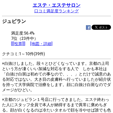
エステ・エステサロン
口コミ満足度ランキング
ジュビラン
満足度:56.4%
7位（23件中）
[[[投票]]]
[地図・詳細]
クチコミ:1～10件(39件)
×白抜けしました。段々とひどくなっています。京都の上司
という方が凄くいい加減な対応をする人で しかも本社は
「白抜け白斑は初めての事なので、、、」とだけで誠意のあ
る対応ではない。大き目の皮膚科へ行っていましたが紹介状
を持って大学病院で治療をします。顔に白抜け白斑なのでダ
メージがひどい。
×京都のジュビラン１号店に行ってきました。エステ終わっ
た人にスタッフ全員で本人が納得するまで異常に褒めちぎ
る。顔が白くなるのは冷たいタオルで顔を冷やせば誰でも色