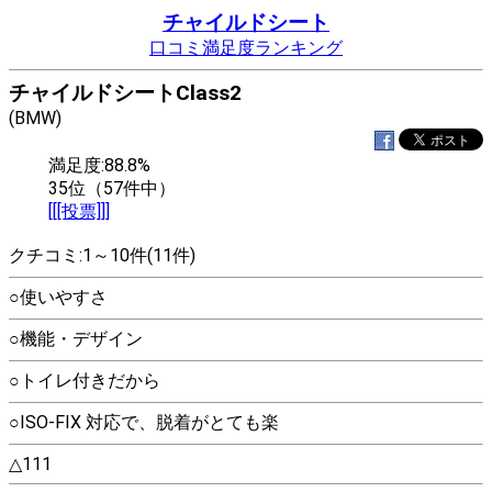
チャイルドシート
口コミ満足度ランキング
チャイルドシートClass2
(BMW)
満足度:88.8%
35位（57件中）
[[[投票]]]
クチコミ:1～10件(11件)
○使いやすさ
○機能・デザイン
○トイレ付きだから
○ISO-FIX 対応で、脱着がとても楽
△111