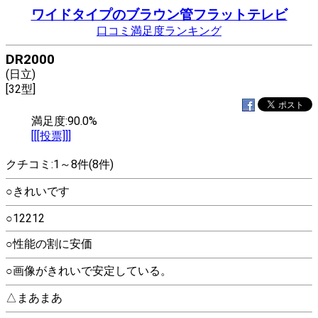
ワイドタイプのブラウン管フラットテレビ
口コミ満足度ランキング
DR2000
(日立)
[32型]
満足度:90.0%
[[[投票]]]
クチコミ:1～8件(8件)
○きれいです
○12212
○性能の割に安価
○画像がきれいで安定している。
△まあまあ