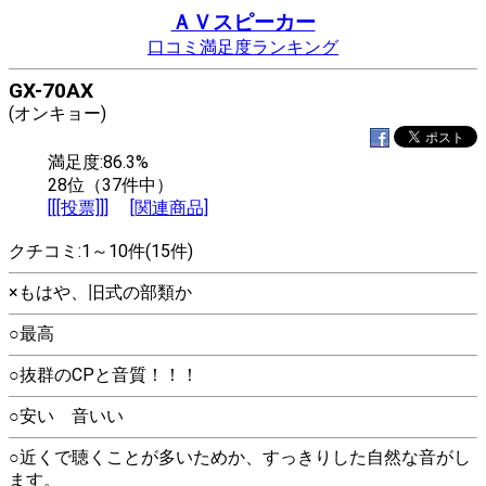
ＡＶスピーカー
口コミ満足度ランキング
GX-70AX
(オンキョー)
満足度:86.3%
28位（37件中）
[[[投票]]]
[関連商品]
クチコミ:1～10件(15件)
×もはや、旧式の部類か
○最高
○抜群のCPと音質！！！
○安い 音いい
○近くで聴くことが多いためか、すっきりした自然な音がし
ます。