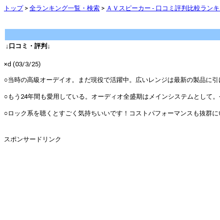
トップ
>
全ランキング一覧・検索
>
ＡＶスピーカー - 口コミ評判比較ラン
↓口コミ・評判↓
×d (03/3/25)
○当時の高級オーデイオ。まだ現役で活躍中。広いレンジは最新の製品に引けお取ら
○もう24年間も愛用している。オーディオ全盛期はメインシステムとして。今は
○ロック系を聴くとすごく気持ちいいです！コストパフォーマンスも抜群にいいです
スポンサードリンク