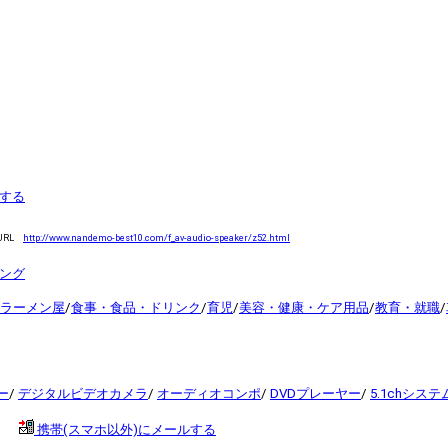
する
URL
http://www.nandemo-best10.com/f_av-audio-speaker/z52.html
キング
ラーメン屋
/
食事・食品・ドリンク
/
育児
/
美容・健康・ケア用品
/
教育・就職
/
ー
/
デジタルビデオカメラ
/
オーディオコンポ
/
DVDプレーヤー
/
5.1chシステ
携帯(スマホ以外)にメールする