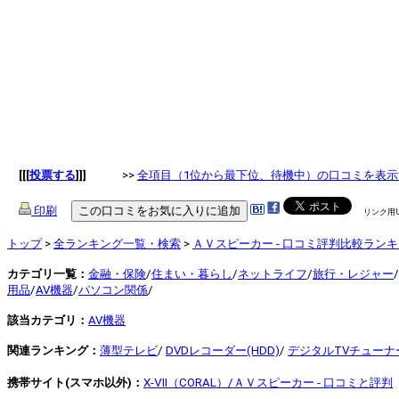
[[[
投票する
]]]
>>
全項目（1位から最下位、待機中）の口コミを表示
印刷
リンク用
トップ
>
全ランキング一覧・検索
>
ＡＶスピーカー - 口コミ評判比較ラン
カテゴリ一覧：
金融・保険
/
住まい・暮らし
/
ネットライフ
/
旅行・レジャー
/
用品
/
AV機器
/
パソコン関係
/
該当カテゴリ：
AV機器
関連ランキング：
薄型テレビ
/
DVDレコーダー(HDD)
/
デジタルTVチューナ
携帯サイト(スマホ以外)：
X-Ⅶ（CORAL）/ＡＶスピーカー - 口コミと評判