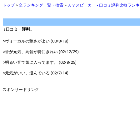
トップ
>
全ランキング一覧・検索
>
ＡＶスピーカー - 口コミ評判比較ラン
↓口コミ・評判↓
○ヴォーカルの艶さがよい (03/8/18)
○音が元気、高音が特にきれい (02/12/29)
○明るい音で気に入ってます。 (02/8/25)
○元気がいい、澄んでいる (02/7/14)
スポンサードリンク