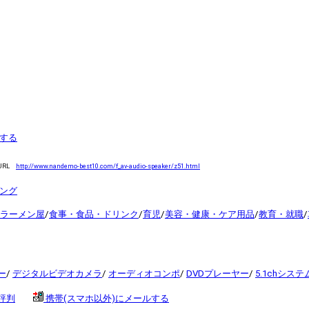
する
URL
http://www.nandemo-best10.com/f_av-audio-speaker/z51.html
キング
ラーメン屋
/
食事・食品・ドリンク
/
育児
/
美容・健康・ケア用品
/
教育・就職
/
ー
/
デジタルビデオカメラ
/
オーディオコンポ
/
DVDプレーヤー
/
5.1chシステ
と評判
携帯(スマホ以外)にメールする