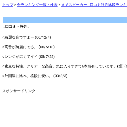
トップ
>
全ランキング一覧・検索
>
ＡＶスピーカー - 口コミ評判比較ラン
↓口コミ・評判↓
○綺麗な音ですよー (06/12/4)
○高音が綺麗にでる。 (06/5/18)
○レンジが広くてイイ (05/7/25)
○素直な特性、クリアーな高音、気に入りすぎて6本所有しています。(爆) (03/
○外国製に比べ、格段に安い。 (03/8/3)
スポンサードリンク