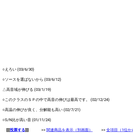
○えろい (03/6/30)
○ソースを選ばないから (03/6/12)
△高音域が伸びる (03/1/19)
○このクラスのＳＰの中で高音の伸びは最高です。 (02/12/24)
○高温の伸びが良く、分解能も高い (02/7/21)
○S/N比が高い音 (01/11/24)
[[[
投票する
]]]
>>
関連商品を表示（別画面）
>>
全項目（1位か