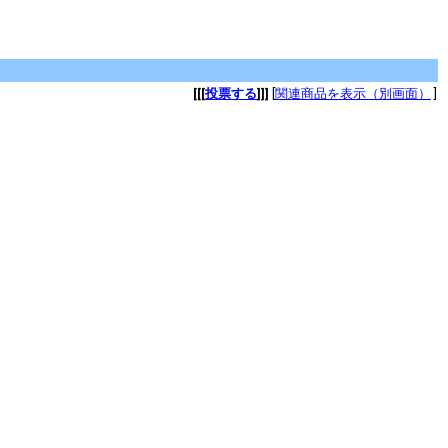
[[[
投票する
]]]
[
関連商品を表示（別画面）
]