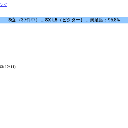
キング
8位
（37件中） ...
SX-L5（ビクター）
... 満足度：95.8%
12/11)