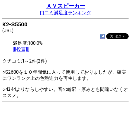
ＡＶスピーカー
口コミ満足度ランキング
K2-S5500
(JBL)
満足度:100.0%
[[[投票]]]
クチコミ:1～2件(2件)
○S2600を１０年間気に入って使用しておりましたが、確実
にワンランク上の色艶迫力を再生します。
○4344よりならしやすい。音の輪郭・厚みとも間違いなくオ
ススメ。