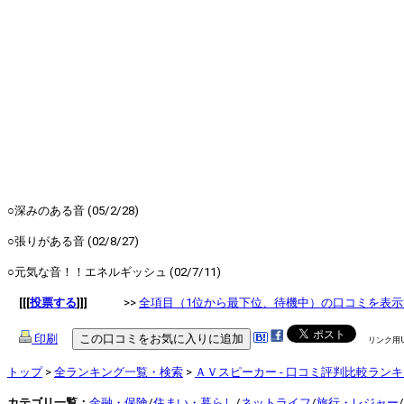
○深みのある音 (05/2/28)
○張りがある音 (02/8/27)
○元気な音！！エネルギッシュ (02/7/11)
[[[
投票する
]]]
>>
全項目（1位から最下位、待機中）の口コミを表示
印刷
リンク用
トップ
>
全ランキング一覧・検索
>
ＡＶスピーカー - 口コミ評判比較ラン
カテゴリ一覧：
金融・保険
/
住まい・暮らし
/
ネットライフ
/
旅行・レジャー
/