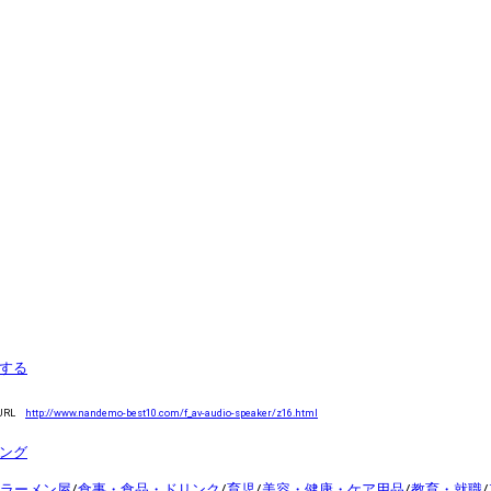
する
URL
http://www.nandemo-best10.com/f_av-audio-speaker/z16.html
キング
ラーメン屋
/
食事・食品・ドリンク
/
育児
/
美容・健康・ケア用品
/
教育・就職
/