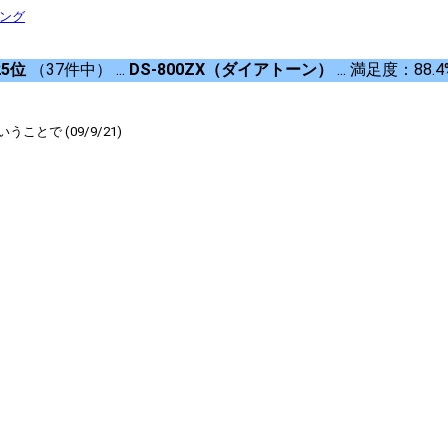
キング
25位
（37件中） ...
DS-800ZX（ダイアトーン）
... 満足度：88.4
で (09/9/21)