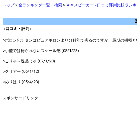
トップ
>
全ランキング一覧・検索
>
ＡＶスピーカー - 口コミ評判比較ラン
↓口コミ・評判↓
○ボロン化チタンはピュアボロンより分解能で劣るのですが、最期の機種ということ
○小型では得られないスケール感 (08/1/23)
○こりゃ～逸品じゃ (07/1/20)
○クリアー (06/1/12)
○めりはり (05/4/23)
スポンサードリンク