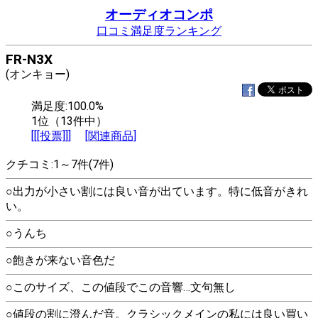
オーディオコンポ
口コミ満足度ランキング
FR-N3X
(オンキョー)
満足度:100.0%
1位（13件中）
[[[投票]]]
[関連商品]
クチコミ:1～7件(7件)
○出力が小さい割には良い音が出ています。特に低音がきれ
い。
○うんち
○飽きが来ない音色だ
○このサイズ、この値段でこの音響…文句無し
○値段の割に澄んだ音。クラシックメインの私には良い買い