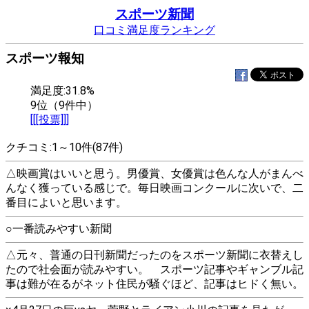
スポーツ新聞
口コミ満足度ランキング
スポーツ報知
満足度:31.8%
9位（9件中）
[[[投票]]]
クチコミ:1～10件(87件)
△映画賞はいいと思う。男優賞、女優賞は色んな人がまんべ
んなく獲っている感じで。毎日映画コンクールに次いで、二
番目によいと思います。
○一番読みやすい新聞
△元々、普通の日刊新聞だったのをスポーツ新聞に衣替えし
たので社会面が読みやすい。 スポーツ記事やギャンブル記
事は難が在るがネット住民が騒ぐほど、記事はヒドく無い。