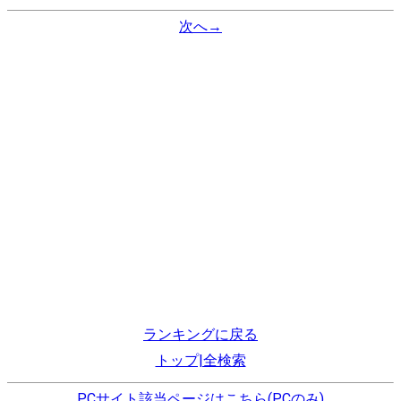
次へ→
ランキングに戻る
トップ|全検索
PCサイト該当ページはこちら(PCのみ)