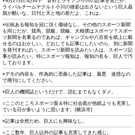
×4月27日の巨vsヤ 菅野とライアン小川の記事を見たが、
ライバルチームヤクルト小川の雄姿は出さないという巨人贔
屓が酷いな。日刊と天と地の差だよ、これは。
×伝統ある報知を冠に頂く価値なし。その他のスポーツ新聞
も同じだが、競馬、競艇、競輪、大相撲はスポーツ？スポー
ツ新聞を名乗るのであれば、ギャンブルや八百長を紙上に載
せるのはおかしい。どおしても記事にしたいのら、別に新聞
を発刊すればい。スポーツ新聞を読みたい人は、スポーツ記
事が読みたい。特にスポーツ報知は、報知の名を、巨人で汚
しております。
×デモの内容を、作為的に歪曲した記事は、最悪 迷惑なの
で廃刊にしてください。
×巨人の機関誌というだけで、読むまでもなくダメ。
○ここのところスポーツ面＆特に社会面が他紙よりも充実し
ている日が多いように思います。(横浜市)
×記事は全然だめ。巨人にも興味なし。
○ここ数年、巨人以外の記事も充実してきた感じ。