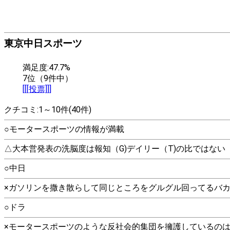
東京中日スポーツ
満足度:47.7%
7位（9件中）
[[[投票]]]
クチコミ:1～10件(40件)
○モータースポーツの情報が満載
△大本営発表の洗脳度は報知（G)デイリー（T)の比ではない
○中日
×ガソリンを撒き散らして同じところをグルグル回ってるバ
○ドラ
×モータースポーツのような反社会的集団を擁護しているの