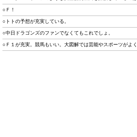
○Ｆ！
○トトの予想が充実している。
○中日ドラゴンズのファンでなくてもこれでしょ。
○Ｆ１が充実。競馬もいい。大図解では芸能やスポーツがよ