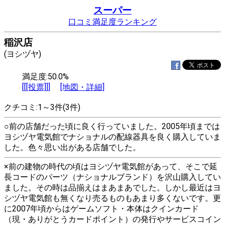
スーパー
口コミ満足度ランキング
稲沢店
(ヨシヅヤ)
満足度:50.0%
[[[投票]]]
[地図・詳細]
クチコミ:1～3件(3件)
○前の店舗だった頃に良く行っていました。2005年頃までは
ヨシヅヤ電気館でナショナルの配線器具を良く購入していま
した。色々思い出がある店舗でした。
×前の建物の時代の頃はヨシヅヤ電気館があって、そこで延
長コードのパーツ（ナショナルブランド）を沢山購入してい
ました。その時は品揃えはまあまあでした。しかし最近はヨ
シヅヤ電気館も無くなり売るものもあまり多くないです。更
に2007年頃からはゲームソフト・本体はクインカード
（現・ありがとうカードポイント）の発行やサービスコイン