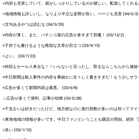
○内容も充実していて、紙がしっかりしているのが嬉しい。配達してくれるお店が
○地域情報も詳しいし、なりより中立な姿勢が良い。ページも充実 (04/6/3)
○文句あるやつは読むな (04/5/29)
×内容が薄く。また、パチンコ屋の広告が多すぎて邪魔！ (03/12/2)
×子供でも書けるような稚拙な文章が目立つ (03/9/15)
○よい。 (03/7/23)
×何回もセールス来るな！！いらないと言ったし、取るならこちらから連絡すると
×中日新聞は殺人事件の内容を事細かに生々しく書きすぎだ！もう少しサラっと書け
×広告が多くて新聞内容は最悪。 (03/6/8)
△広告が多くて便利、記事が幼稚 (03/5/28)
×干支占いは好きだったけど。地方紙なのに発行部数が多いのは却ってマイナス！ 
○東海地域の情報が多いです。中日ファンということも購読の理由。絶対「読売」
○良い (03/1/10)