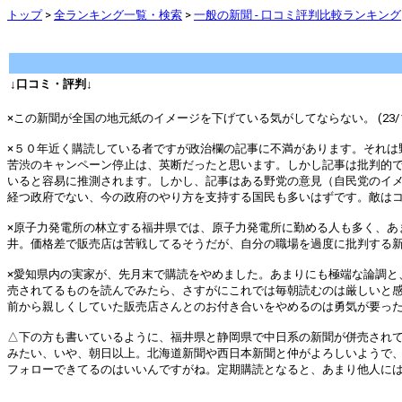
トップ
>
全ランキング一覧・検索
>
一般の新聞 - 口コミ評判比較ランキング
↓口コミ・評判↓
×この新聞が全国の地元紙のイメージを下げている気がしてならない。 (23/11
×５０年近く購読している者ですが政治欄の記事に不満があります。それは
苦渋のキャンペーン停止は、英断だったと思います。しかし記事は批判的
いると容易に推測されます。しかし、記事はある野党の意見（自民党のイ
経つ政府でない、今の政府のやり方を支持する国民も多いはずです。敵はコロナ
×原子力発電所の林立する福井県では、原子力発電所に勤める人も多く、あ
井。価格差で販売店は苦戦してるそうだが、自分の職場を過度に批判する新聞は誰
×愛知県内の実家が、先月末で購読をやめました。あまりにも極端な論調と
売されてるものを読んでみたら、さすがにこれでは毎朝読むのは厳しいと
前から親しくしていた販売店さんとのお付き合いをやめるのは勇気が要ったと思
△下の方も書いているように、福井県と静岡県で中日系の新聞が併売され
みたい、いや、朝日以上。北海道新聞や西日本新聞と仲がよろしいようで
フォローできてるのはいいんですがね。定期購読となると、あまり他人にはオスス