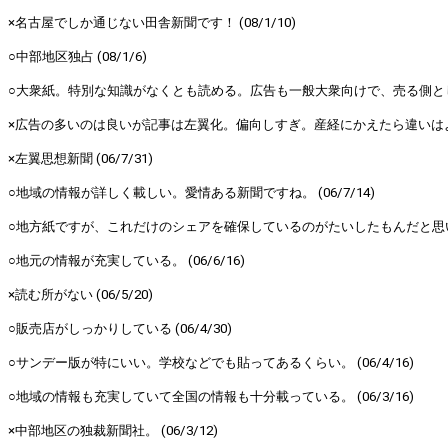
×名古屋でしか通じない田舎新聞です！ (08/1/10)
○中部地区独占 (08/1/6)
○大衆紙。特別な知識がなくとも読める。広告も一般大衆向けで、売る側としては
×広告の多いのは良いが記事は左翼化。偏向しすぎ。産経にかえたら違いはよくわ
×左翼思想新聞 (06/7/31)
○地域の情報が詳しく載しい。愛情ある新聞ですね。 (06/7/14)
○地方紙ですが、これだけのシェアを確保しているのがたいしたもんだと思います。
○地元の情報が充実している。 (06/6/16)
×読む所がない (06/5/20)
○販売店がしっかりしている (06/4/30)
○サンデー版が特にいい。学校などでも貼ってあるくらい。 (06/4/16)
○地域の情報も充実していて全国の情報も十分載っている。 (06/3/16)
×中部地区の独裁新聞社。 (06/3/12)