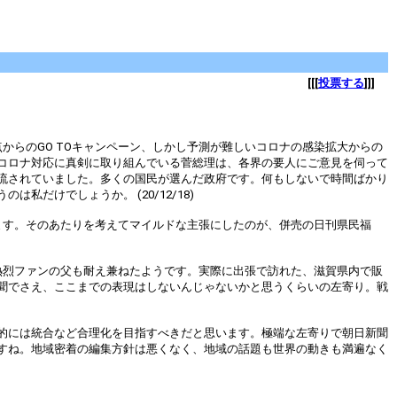
[[[
投票する
]]]
からのGO TOキャンペーン、しかし予測が難しいコロナの感染拡大からの
コロナ対応に真剣に取り組んでいる菅総理は、各界の要人にご意見を伺って
流されていました。多くの国民が選んだ政府です。何もしないで時間ばかり
だけでしょうか。 (20/12/18)
ます。そのあたりを考えてマイルドな主張にしたのが、併売の日刊県民福
熱烈ファンの父も耐え兼ねたようです。実際に出張で訪れた、滋賀県内で販
聞でさえ、ここまでの表現はしないんじゃないかと思うくらいの左寄り。戦
的には統合など合理化を目指すべきだと思います。極端な左寄りで朝日新聞
すね。地域密着の編集方針は悪くなく、地域の話題も世界の動きも満遍なく