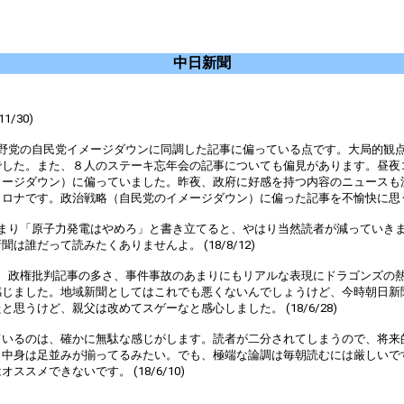
中日新聞
/30)
野党の自民党イメージダウンに同調した記事に偏っている点です。大局的観点
でした。また、８人のステーキ忘年会の記事についても偏見があります。昼夜
メージダウン）に偏っていました。昨夜、政府に好感を持つ内容のニュースも
です。政治戦略（自民党のイメージダウン）に偏った記事を不愉快に思うのは私
まり「原子力発電はやめろ」と書き立てると、やはり当然読者が減っていき
だって読みたくありませんよ。 (18/8/12)
、政権批判記事の多さ、事件事故のあまりにもリアルな表現にドラゴンズの
感じました。地域新聞としてはこれでも悪くないんでしょうけど、今時朝日新
うけど、親父は改めてスゲーなと感心しました。 (18/6/28)
ているのは、確かに無駄な感じがします。読者が二分されてしまうので、将来
、中身は足並みが揃ってるみたい。でも、極端な論調は毎朝読むには厳しいで
メできないです。 (18/6/10)