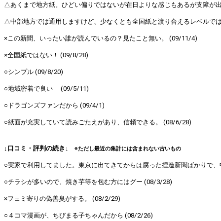
△あくまで地方紙。ひどい偏りではないが在日よりな感じもあるが支障が出るに
△中部地方では通用しますけど、少なくとも全国紙と渡り合えるレベルではない
×この新聞、いったい誰が読んでいるの？見たこと無い。 (09/11/4)
×全国紙ではない！ (09/8/28)
○シンプル (09/8/20)
○地域密着で良い (09/5/11)
○ドラゴンズファンだから (09/4/1)
○紙面が充実していて読みごたえがあり、信頼できる。 (08/6/28)
↓口コミ・評判の続き↓
※ただし最近の集計には含まれない古いもの
○実家で利用してました。東京に出てきてからは腐った捏造新聞ばかりで、中日新
○チラシが多いので、焼き芋等を包む方にはグー (08/3/28)
×フェミ寄りの偽善臭がする。 (08/2/29)
○４コマ漫画が、ちびまる子ちゃんだから (08/2/26)