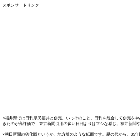
スポンサードリンク
○福井県では日刊県民福井と併売。いっそのこと、日刊を統合して併売を
きたのが高評価で、東京新聞引用の多い日刊よりはマシな感じ。福井新聞や朝日
×朝日新聞の劣化版というか、地方版のような紙面です。親の代から、35年以上購