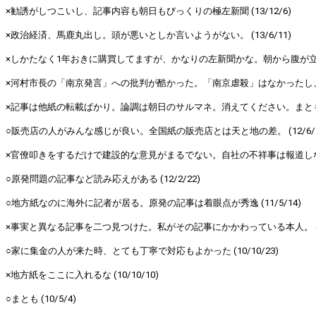
×勧誘がしつこいし、記事内容も朝日もびっくりの極左新聞 (13/12/6)
×政治経済、馬鹿丸出し。頭が悪いとしか言いようがない。 (13/6/11)
×しかたなく1年おきに購買してますが、かなりの左新聞かな。朝から腹が立ちます
×河村市長の「南京発言」への批判が酷かった。「南京虐殺」はなかったし、撤回
×記事は他紙の転載ばかり。論調は朝日のサルマネ。消えてください。まともな名
○販売店の人がみんな感じが良い。全国紙の販売店とは天と地の差。 (12/6/2
×官僚叩きをするだけで建設的な意見がまるでない。自社の不祥事は報道しない、最
○原発問題の記事など読み応えがある (12/2/22)
○地方紙なのに海外に記者が居る。原発の記事は着眼点が秀逸 (11/5/14)
×事実と異なる記事を二つ見つけた。私がその記事にかかわっている本人。 (11/
○家に集金の人が来た時、とても丁寧で対応もよかった (10/10/23)
×地方紙をここに入れるな (10/10/10)
○まとも (10/5/4)