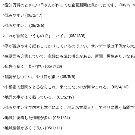
○愛知万博のときに中日さんが作ってた企画新聞は良かったです。 (06/2/19
○読みやすい (06/2/17)
○読みやすい。 (06/2/6)
○これが新聞というものです、ハイ。 (05/12/8)
○字が読みやすく紙もしっかりしているのでよい。サンデー版は子供から大人まで
○生活面も充実していて、主婦にも読む機会がある。新聞＝男性みたいなものが無く
○広告も多く、見やすい (05/7/29)
×勧誘がしつこい。やり口が嫌い (05/5/8)
○中部圏で新聞をとるならこれ。東北にないのが悔やまれる。 (05/4/13)
○地元の事がよく載っている。 (05/2/19)
○読みやすい字で内容も本当によく、地元名古屋人として誇りに思う新聞です。一
○地域に密着した情報が多い (05/1/24)
○地域情報が多くて良い (05/1/11)