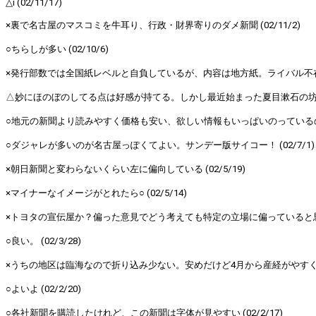
△i (02/11/17)
×裏で名古屋のマスコミを牛耳り、行政・財界寄りのダメ新聞 (02/11/2)
○ちらしが多い (02/10/6)
×発行部数では全国紙レベルと自負しているが、内容は地方紙。ライバル不在の為
△妙にほのぼのしてる点は好感が持てる。しかし最近始まった夏目漱石の坊ちゃ
○地元の新聞より読みやすく価格も安い、欲しい情報もいっぱいのっているのでこ
○ダジャレが多いのが名古屋っぽくてよい。サンデー版サイコー！ (02/7/1)
×朝日新聞と変わらないくらい左に偏向している (02/5/19)
×マイナーなイメージがとれたら○ (02/5/14)
×トヨタの宣伝屋か？偏った意見でどう考えても特定の立場に偏っていると思う。 
○良い。 (02/3/28)
×うちの地区は臨海なので折り込み少ない。安めだけど4月から産経がやすくなるの
○よいよ (02/2/20)
○各社新聞を購読したけれど、この新聞は字体が見やすい (02/2/17)